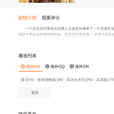
剧情介绍
我要评分
一个出生在印第安区的黑人女孩意外继承了一片充满石油
横财去帮助他常跟领导吃饭，升官是迟早的事； 常跟大款吃
虚是迟早的事； 常跟异性吃饭，上床是迟早的事； 由此推
播放列表

国内HN

海外GQ

海外SN
[DVD：标准清晰版] [BD：高清无水印] [HD：高清版] [

正片