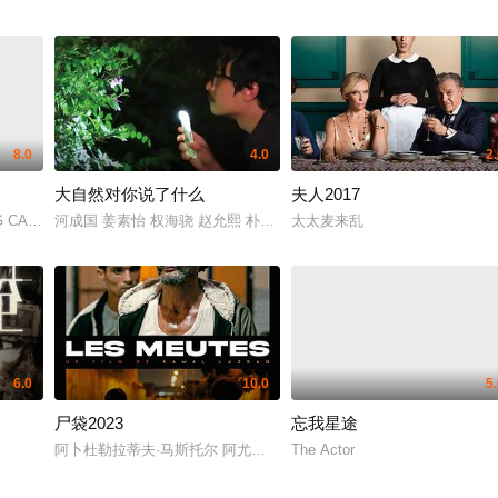
8.0
4.0
2
大自然对你说了什么
夫人2017
G CAVALRY
河成国 姜素怡 权海骁 赵允熙 朴美素
太太麦来乱
6.0
10.0
5
尸袋2023
忘我星途
阿卜杜勒拉蒂夫·马斯托尔 阿尤布·埃莱德 穆罕默德·哈米萨 阿卜杜拉·勒布基里 拉赫森·扎伊穆森 萨
The Actor