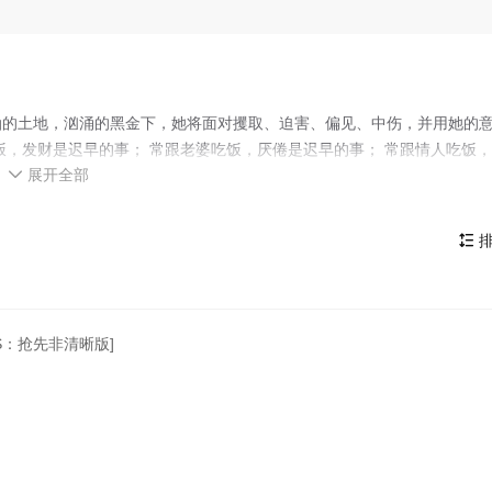
的土地，汹涌的黑金下，她将面对攫取、迫害、偏见、中伤，并用她的
饭，发财是迟早的事； 常跟老婆吃饭，厌倦是迟早的事； 常跟情人吃饭
展开全部
论：想干什么事，先吃什么饭！。

排

TS：抢先非清晰版]