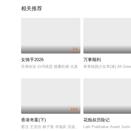
相关推荐
3.0
女骑手2026
万事顺利
旦增央珍 白玛瑛思 格桑旺姆 次真
青青校园少女草(港) All Gr
10.0
香港奇案(下)
花痴叔历险记
蔡洁 王浩信 林子善 岑珈其 洪浚嘉 何珮瑜 吴志雄 张建声 徐浩昌
Lalit Prabhakar Anant 