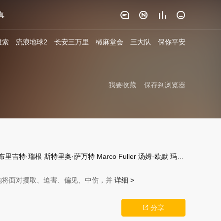
真




搜索
流浪地球2
长安三万里
椒麻堂会
三大队
保你平安
我要收藏
保存到浏览器
布里吉特·瑞根
斯特里奥·萨万特
Marco Fuller
汤姆·欧默
玛利亚·米切尔
R
将面对攫取、迫害、偏见、中伤，并
详细 >
分享
