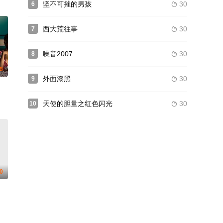
坚不可摧的男孩
30
6

西大荒往事
30
7

噪音2007
30
8

.0
外面漆黑
30
9

天使的胆量之红色闪光
30
10

.0
拉赫·本萨拉 Mohamed Kharbouchi Amine Arakhisis Amine Malouf H