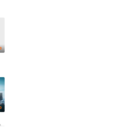
0
.0
皓锋 陈佳宁 苏宸褕 陈颖进 丘子健 陈欣妍 白柳嫣 柯乃予 何华超 邹文正
Than We