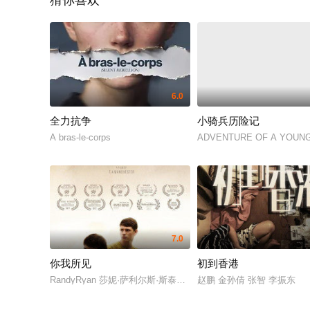
猜你喜欢
6.0
全力抗争
小骑兵历险记
À bras-le-corps
ADVENTURE OF A YOUN
7.0
你我所见
初到香港
RandyRyan 莎妮·萨利尔斯·斯泰尔斯 乔登·霍奇斯 艾玛·汤普森
赵鹏 金孙倩 张智 李振东