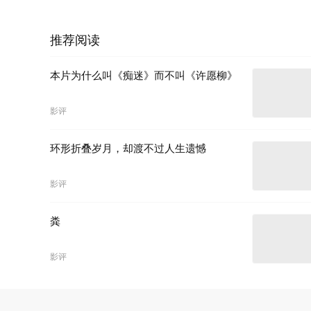
推荐阅读
本片为什么叫《痴迷》而不叫《许愿柳》
影评
环形折叠岁月，却渡不过人生遗憾
影评
粪
影评