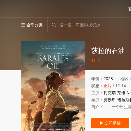
全部分类


莎拉的石油
很差
较差
还行
推荐
10.0
力荐
年份：
2025
地区
状态：
正片
/
12-14
主演：
扎克瑞·莱维
Na
导演：
赛勒斯·诺拉斯
简介：
一个出生在印
立即播放
