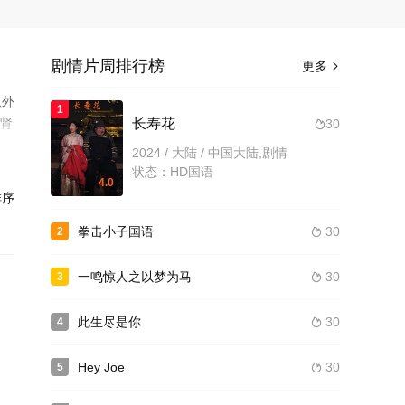
剧情片周排行榜
更多

意外
1
，肾
长寿花
30

2024 / 大陆 / 中国大陆,剧情
状态：HD国语
4.0
序
拳击小子国语
30
2

一鸣惊人之以梦为马
30
3

此生尽是你
30
4

Hey Joe
30
5
