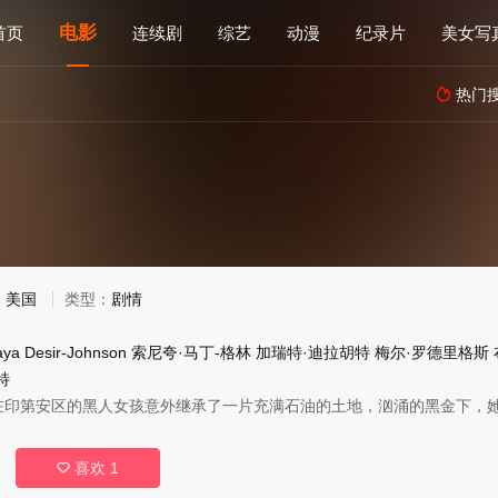
电影
首页
连续剧
综艺
动漫
纪录片
美女写
热门

：
美国
类型：
剧情
ya Desir-Johnson
索尼夸·马丁-格林
加瑞特·迪拉胡特
梅尔·罗德里格斯
特
第安区的黑人女孩意外继承了一片充满石油的土地，汹涌的黑金下，她
喜欢
1
