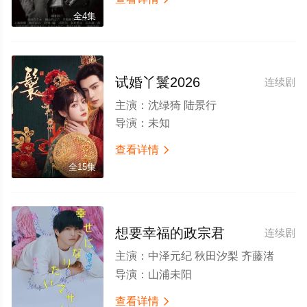
全4集
试婚丫鬟2026
连续剧
主演：
沈绿猗 陆景行
导演：
未知
查看详情

全15集
想要幸福的政宗君
连续剧
主演：
中泽元纪 秋田汐梨 齐藤渚
导演：
山浦未阳
查看详情
