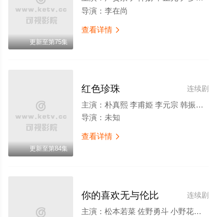
导演：
李在尚
查看详情

更新至第75集
红色珍珠
连续剧
主演：
朴真熙 李甫姫 李元宗 韩振熙 李应敬 李代延 金惠仙 金宣敬 이정용 채빈
导演：
未知
查看详情

更新至第84集
你的喜欢无与伦比
连续剧
主演：
松本若菜 佐野勇斗 小野花梨 金田哲 中村隼人 白本彩奈 岛崎和歌子 藤井隆 高岛政伸 本乡奏多 白石加代子