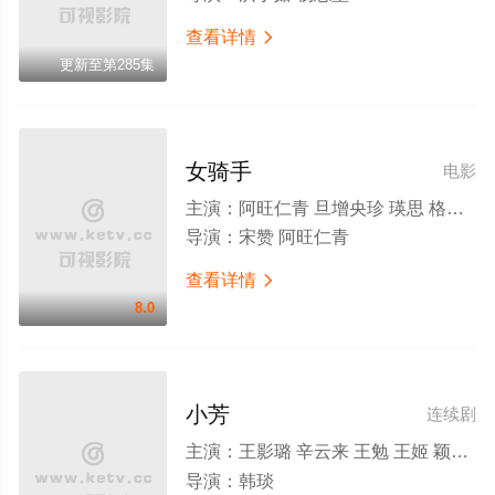
查看详情

更新至第285集
女骑手
电影
主演：
阿旺仁青 旦增央珍 瑛思 格桑旺姆 四郎次仁 次真 魏崇鼎
导演：
宋赞 阿旺仁青
查看详情

8.0
小芳
连续剧
主演：
王影璐 辛云来 王勉 王姬 颖儿 李川 元清 吴军 吴彦姝 林永健 范明 夏力薪
导演：
韩琰