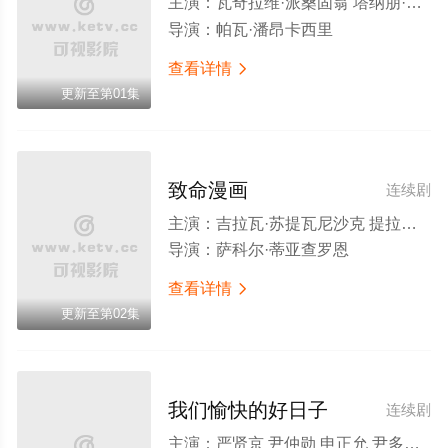
主演：
瓦奇拉维·派桑固翁 塔纳朋·乌辛萨
导演：
帕瓦·潘昂卡西里
查看详情

更新至第01集
致命漫画
连续剧
主演：
吉拉瓦·苏提瓦尼沙克 提拉得·威提帕尼 钟朋·阿卢迪吉朋
导演：
萨科尔·蒂亚查罗恩
查看详情

更新至第02集
我们愉快的好日子
连续剧
主演：
严贤京 尹仲勋 申正允 尹多英 金惠玉 鲜于在德 尹多勋 文喜京 李商淑 郑孝彬 李家豪 郑永琡