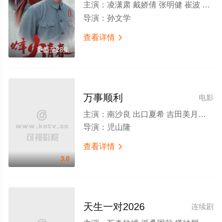
主演：
凌潇肃 戴娇倩 张明健 崔波 李肖宁 冯国庆 郭铁城 王义钦
导演：
孙文学
查看详情

更新至28集
万事顺利
电影
主演：
南沙良 出口夏希 吉田美月喜 羽村仁成 金子大地
导演：
児山隆
查看详情

3.0
天生一对2026
连续剧