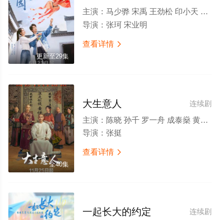
主演：
马少骅 宋禹 王劲松 印小天 吴京安 郑业成 胡耘豪 王茜华 丁勇岱 吴其江 齐千郡 张月 瑛子 熊睿玲
导演：
张珂 宋业明
查看详情

更新至29集
大生意人
连续剧
主演：
陈晓 孙千 罗一舟 成泰燊 黄志忠 李纯 朱亚文 向涵之 吴樾 朱茵 梁冠华 王子璇 杨子骅 柯蓝 王永泉 刘佩琦 王雨 王建国 林夏薇 宋宁峰 令卓 栾元晖 扈天翼 唐鉴军 程枫 徐僧 韩云云 王俊彭 黄超
导演：
张挺
查看详情

全40集
一起长大的约定
连续剧