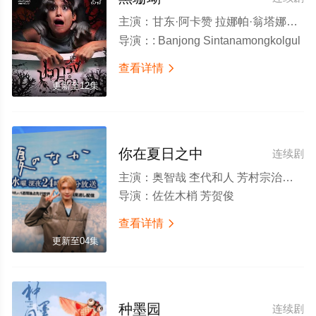
主演：
甘东·阿卡赞 拉娜帕·翁塔娜特 莫拉克·桑塔维 塔纳功·陂沙亚侬 玛妮娜·甘姆雯 帕拉查功·皮亚萨库乔 周·艮欧若戈·塔潘努特 松希·努诺卡空希 缓乐莉·格隆格侬 温拿·圭毕达 迪·威威迪·巴沃隆凯拉霆卡州恩
导演：
: Banjong Sintanamongkolgul
查看详情

更新至12集
你在夏日之中
连续剧
主演：
奥智哉 杢代和人 芳村宗治郎 平川圣大 驹井莲 今井柊斗 大下ヒロト
导演：
佐佐木梢 芳贺俊
查看详情

更新至04集
种墨园
连续剧