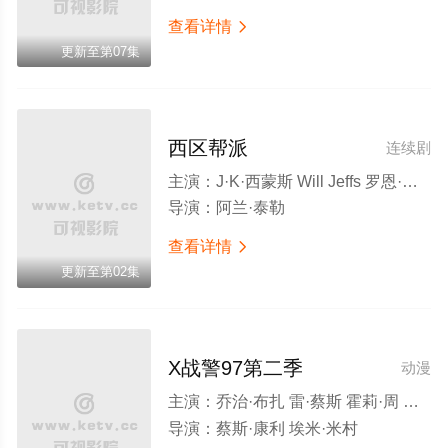
查看详情

更新至第07集
西区帮派
连续剧
主演：
J·K·西蒙斯 Will Jeffs 罗恩·米德
导演：
阿兰·泰勒
查看详情

更新至第02集
X战警97第二季
动漫
主演：
乔治·布扎 雷·蔡斯 霍莉·周 卡尔·J·杜德 詹妮弗·黑尔 JP·卡利亚赫 罗斯·马昆德 艾莉森·西莉-史密斯 马修·沃特森 伦诺·赞恩 迈克尔·约翰斯顿
导演：
蔡斯·康利 埃米·米村