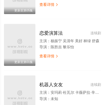
查看详情

更新至第05集
恋爱演算法
连续剧
主演：
杨振宁 吴清年 美好 林绿 舒森
导演：
陈胜吉 黎乐怡
查看详情

更新至第01集
机器人女友
连续剧
主演：
安玛莉·杜瓦尔 卡薇萨拉·辛普洛
导演：
未知