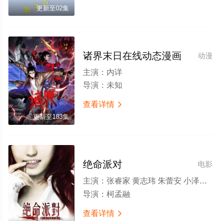
更新至02集
诸界末日在线动态漫画
动漫
主演：
内详
导演：
未知
查看详情

更新至183集
绝命派对
电影
主演：
张睿家 黄志玮 朱蕾安 小泽玛利亚 马国贤
导演：
柯孟融
查看详情
