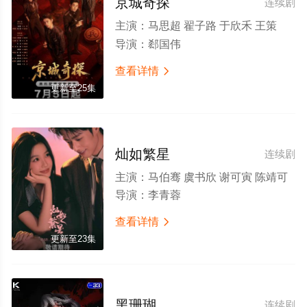
京城奇探
连续剧
主演：
马思超 翟子路 于欣禾 王策
导演：
郄国伟
查看详情

更新至25集
灿如繁星
连续剧
主演：
马伯骞 虞书欣 谢可寅 陈靖可
导演：
李青蓉
查看详情

更新至23集
黑珊瑚
连续剧