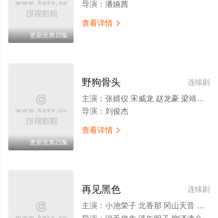
导演：
潘嬿茜
查看详情

更新至第10集
野狗骨头
连续剧
主演：
张婧仪 宋威龙 赵龙豪 梁靖康 何明翰 汤加文 杨雪儿 田征 吴其江 练练 何瑞贤 吴弘 周铁 陈子萱 凌美仕 严智超 周俞辰 曲靖 孙亦鸿 苗若芃 惠园
导演：
刘俊杰
查看详情

更新至第21集
再见黑色
连续剧
主演：
小池荣子 北香那 冈山天音 户田惠子 渡部笃郎