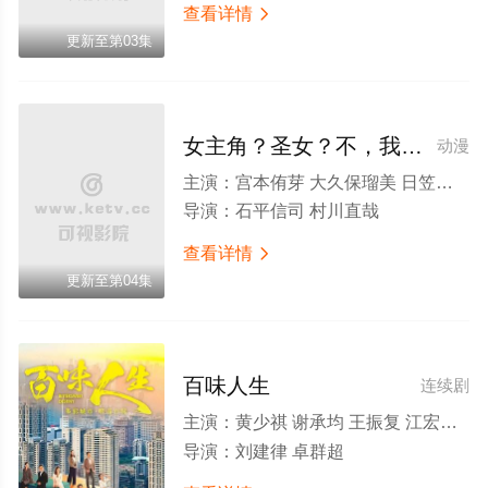
查看详情

更新至第03集
女主角？圣女？不，我是杂役女仆（自豪）！
动漫
主演：
宫本侑芽 大久保瑠美 日笠阳子 天崎滉平 小野友树 堀江瞬 仲村宗悟
导演：
石平信司 村川直哉
查看详情

更新至第04集
百味人生
连续剧
主演：
黄少祺 谢承均 王振复 江宏恩 陈珮骐 王乐妍 窦智孔 江国宾 岳虹 张琴 黄玉荣 德馨 星卉 刘晓忆 马幼兴 林佑星 陈小菁 苗真 林萱瑜 陈谦文‬ 韩宜邦 李睿绅 邱子芯 游诗璟 周宜霈 赖郁庭 郭亚棠 刘书宏 陈素珍 刘汉强 王岳丰 黄圆元 王上豪 蔡力谦 王希华 安伯政 Charks
导演：
刘建律 卓群超