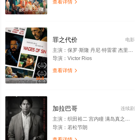
查看详情

更新至235集
罪之代价
电影
主演：
保罗·斯隆 丹尼·特雷霍 杰里米·卢克 蒂芬·赛勒斯·沙斐 Nazo Bravo Sophie Blondin Marcus Ray Jamal Trulove Caroline Hallum Anthony Sinopoli Byron Coolie 梅勒迪斯·万丘克
导演：
Victor Rios
查看详情

10.0
加拉巴哥
连续剧
主演：
织田裕二 宫内瞳 满岛真之介 高岛政宏 泉里香 鹤见辰吾 上地雄辅 金井勇太 野间口彻 东干久 筱原友希子 あめくみちこ 津嘉山正种 户田菜穗 伊藤英明
导演：
若松节朗
查看详情
