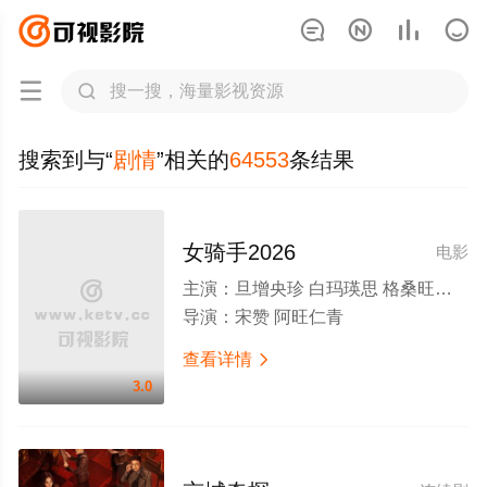






搜索到与“
剧情
”相关的
64553
条结果
女骑手2026
电影
主演：
旦增央珍 白玛瑛思 格桑旺姆 次真
导演：
宋赞 阿旺仁青
查看详情

3.0