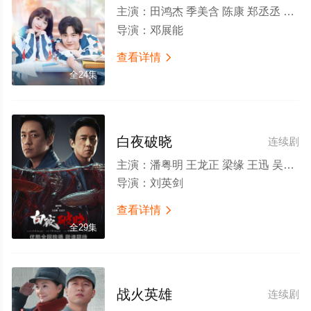
主演：
田鸿杰 季美含 陈康 郑丞丞 尹蕊 叶啸秋 胡浩帆 陈稳 刘帆昕 王逸嘉 冯建宇 许馨文 柏智杰 臧一人
导演：
邓展能
查看详情

全24集
白夜破晓
连续剧
主演：
潘粤明 王龙正 梁缘 王迅 吴晓亮 费启鸣 鄂靖文 尹姝贻 韩烨洲 侯雪龙 杨凯迪 吴文璟 刘柏希
导演：
刘英剑
查看详情

全29集
战火英雄
连续剧