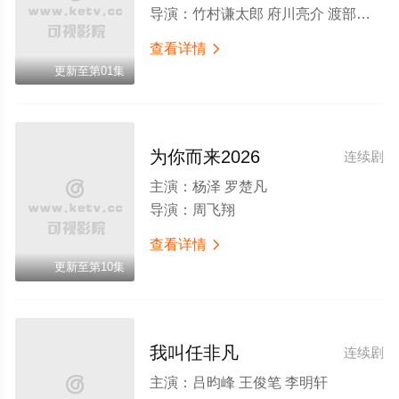
导演：
竹村谦太郎 府川亮介 渡部笃史 尾本克宏
查看详情

更新至第01集
为你而来2026
连续剧
主演：
杨泽 罗楚凡
导演：
周飞翔
查看详情

更新至第10集
我叫任非凡
连续剧
主演：
吕昀峰 王俊笔 李明轩