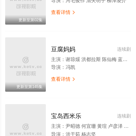
导演：
河毛俊作 清矢明子 柳泽凌介
查看详情

更新至第02集
豆腐妈妈
连续剧
主演：
谢琼煖 洪都拉斯 陈仙梅 蓝苇华 苏晏霈 曾智希 曾子益 陈志强 郭忠祐 李之勤 潘奕如 范瑞君 王耿豪 吴铃山 张倩 李运庆 罗子惟 宫美乐 王晴 于浩威 马国毕 张世贤 徐千京 黄子玲 黄靖雅 李佩怡 吴政澔 黄尚禾 吴皓升
导演：
冯凯
查看详情

更新至第145集
宝岛西米乐
连续剧
主演：
尹昭德 何宜珊 黄瑄 卢彦泽 陈文山 王盈凯 黄婕菲 蔡祥 马国贤 孙绽 陈婉婷 王丁筑 璟宣 许瀞蔆 张雁名 颜邦智 曹景俊 陈玹宇 李緻 洪淇 刘汉强 张育绮 逸祥 亮曦 王芮希 李祐诚 卢尚恩 李铭叡 黄隽智 张景闳 游安顺 杨子仪
导演：
洪于茹 杨志坚