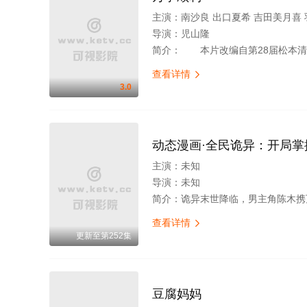
主演：
南沙良 出口夏希 吉田美月喜
导演：
児山隆
简介：
本片改编自第28届松本清张赏受赏作一人特喜爱探险，去原始森林，听说有毒蛇，于是带一刀。还带一向导。不多会儿，胳膊就被蛇咬了，想到毒蛇顷刻就能要
查看详情

3.0
动态漫画·全民诡异：开局掌
主演：
未知
导演：
未知
简介：
诡异末世降临，男主角陈木携万亿诡币重生，开局直接化身天使投资人，当其他人为了几块冥币大打出手时，陈木早已开启了大撒
查看详情

更新至第252集
豆腐妈妈