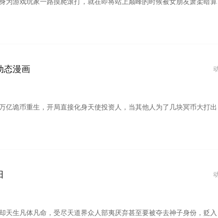
还带一向导。不多会儿，胳膊就被蛇咬了，想到毒蛇顷刻就能要命，情急之下，挥刀斩臂。向导说：这蛇没毒埃。再次睁开眼睛，陈晗发觉自己已经重生回到了游戏降临的三天前，他宣誓要让背叛自己的人付出代价，他散尽家财，在游戏充值通道关闭之前氪金十亿，提前清空各种物资，激活SSS级隐藏职业，将自己打造成最强玩家。末世再次降临后，别人还在艰巨求生，陈晗却直接化身西格玛男人，拳打绿茶脚踢恶霸，成为末世之王。
动态漫画
启了大撒币模式买下各种诡异场开最醉的车，住最好的医院，打最贵的石膏，玩最炫的轮椅，睡最好的棺材，挖最深的坑，埋最好的土，烧最厚的纸，长最高的坟头草。。别人还在规则中苦苦探索生路，陈木却倒反天罡化身规则制定者。各路诡异强者匍匐在他脚下，人类终将站在诡异末世的巅峰。
田
峰开启永动丹田。随后从神道界最底层走起，与修罗战、与鬼神斗、与武帝争，靠一己之力，斩尽神佛，独闯九九八十一重天顶，满天诸神都不能挡其路，以一介凡体走上神道之巅。最后从众多神子的生死决斗之中脱颖而出，独战九大帝子，破混元天尊夺取神道界的惊天密谋，成就新一代大帝为您提供最新电影、好看的电影排行榜及电影下载，手机在线观看电影、动作片、喜剧片、爱情片、搞笑片等全新电影。