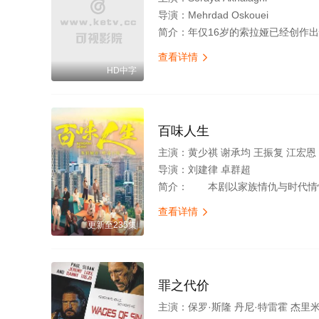
导演：
Mehrdad Oskouei
简介：
年仅16岁的索拉娅已经创作出惊艳的画作与雕塑，美丽与黑暗交收录好莱坞、迪士尼、皮克斯经典动漫电影版全部影片！。这位意志坚
查看详情

HD中字
百味人生
主演：
黄少祺 谢承均 王振复 江宏恩 陈珮骐 王乐妍 窦智孔 江国宾 岳虹 张琴 黄玉荣 
导演：
刘建律 卓群超
简介：
本剧以家族情仇与时代情怀为主轴，剧情叙述一场突如其来的意外，让「五秀园」的传奇厨神总舖师万里师(刘汉强 饰)蒙冤身亡，爱女(王乐妍 饰)坠海失踪，往日并肩
查看详情

更新至235集
罪之代价
主演：
保罗·斯隆 丹尼·特雷霍 杰里米·卢克 蒂芬·赛勒斯·沙斐 Nazo Brav