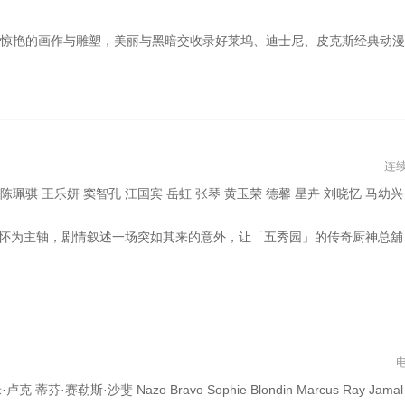
定的阿富汗雕塑家和插画家，五年来一直试图逃离伊朗，前往奥地利与母亲团圆。 这部层次细腻的自画像式电影，将她令人不寒而栗的逃亡场景、来自阿富汗的政治新闻，以及她载歌载舞或展现身上淤伤的视频交错在一起。索拉娅嫁给了一个暴力的男人，她决心亲手塑造自己的未来。导演梅赫达德·奥斯库伊全程远程指导本片，所有
连
德馨 星卉 刘晓忆 马幼兴 林佑星 陈小菁 苗真 林萱瑜 陈谦文‬ 韩宜邦 李睿绅 邱子芯 游诗璟 周宜霈 赖郁庭 郭亚棠 刘书宏 陈素珍 刘汉强 王岳丰 黄圆元 王上豪 蔡力谦 王希华 安伯政 Chark
打拼的四位弟子: 大师兄(窦智孔 饰)二师姐(星卉 饰)三师兄(谢承均 饰)与小师弟(王振复 饰)也因此分崩离析，曾经名噪一时的五秀园成了无法回首的过开最醉的车，住最好的医院，打最贵的石膏，玩最炫的轮椅，睡最好的棺材，挖最深的坑，埋最好的土，烧最厚的纸，长最高的坟头草。。然而，25年后，尘封的秘密即将重现，恩怨情仇再度捲土重来，一段段亲情与背叛交错的故事，将牵动所有人的命运…
o Sophie Blondin Marcus Ray Jamal Trulove Caroline Hallum Anthony Sinopoli Byron Coolie 梅勒迪斯·万丘