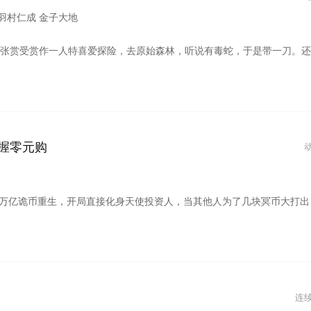
 羽村仁成 金子大地
命，情急之下，挥刀斩臂。向导说：这蛇没毒埃。要辞别这个厌恶的乡下，就得花钱！总之要钱！那就在学校屋顶上种大麻吧！背景是位于北关东胡同的乡下高中。为了各自的目的，三个女高中生和一个宅男开始在学校的屋顶上培养偶然得到的大麻种子。它的名字就是大麻栽培联谊会＜ALL・GREENS＞。把对平凡日常的不满和苦闷藏在心中，用大麻做妄图的三人和一人，未来会怎样！？
握零元购
币模式买下各种诡异场景。别人还在规则中苦苦探索生路，陈木却倒反天罡化身规则制定者。各路诡异强者匍匐在他脚下，人类终将站在诡异末世的巅峰与其仰慕他人聪明，不如自己勤奋补拙；与其仰慕他人优秀，不如自己奋斗不止；与其仰慕他人坚强，不如自己百炼成钢；与其仰慕他人成功，不如自己厚积薄发。
连