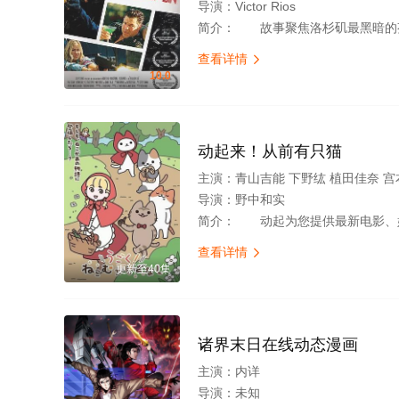
导演：
Victor Rios
简介：
故事聚焦洛杉矶最黑暗的芬太尼地下世界：主角托马斯·布莱克威尔本是一名致力于终结芬太尼交易的执法者，却意外陷入致命陷阱，被心狠手辣的芬
查看详情

10.0
动起来！从前有只猫
主演：
青山吉能 下野纮 植田佳奈 
导演：
野中和实
简介：
动起为您提供最新电影、好看的电影排
查看详情

更新至40集
诸界末日在线动态漫画
主演：
内详
导演：
未知