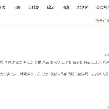
首页
电影
连续剧
综艺
动漫
纪录片
美女写
热门

连
樾 朱茵 梁冠华 王子璇 杨子骅 柯蓝 王永泉 刘佩琦 王雨 王建国 林夏薇 宋宁峰 令卓 栾元晖 扈天翼 唐鉴军 程枫 徐僧 韩云云 王俊彭 黄
盐立业，以粮济万民，与各商帮交手对抗，涉及晋商、徽商、京商、盐商、漕帮、洋商，用他的玩法打造新的商业帝国，最后更联手中国几大商帮共同对抗洋商，挽救国家经济命脉七仙女湖中洗澡,八戒干着急看不到。唐僧严肃地朝湖面喊:施主，小心鳄鱼啊！七仙女一丝不挂飞奔上岸。八戒感叹:领导的智商无法超越啊！