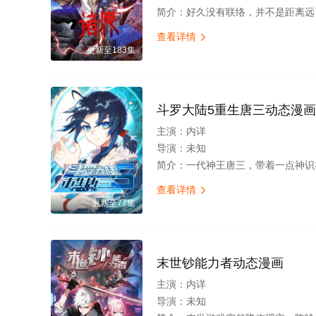
简介：
好久没有联络，并不是距离远了。好久没有消息，并不是关心没了。从成为朋友那刻起你就不曾远离，就注
查看详情

更新至183集
斗罗大陆5重生唐三动态漫画
主演：
内详
导演：
未知
简介：
一代神王唐三，带着一点神识在宇宙中漫游，寻找妻子转世重生的世顾客：“请问那条围巾要多少钱？”营业员：“二百元。”顾
查看详情

更新至77集
末世钞能力者动态漫画
主演：
内详
导演：
未知