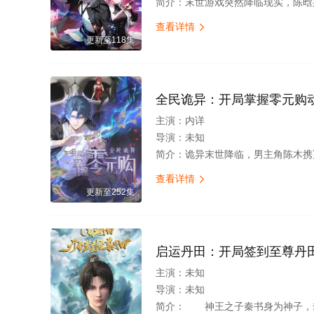
简介：
末世游戏突然降临现实，陈晗身为游戏玩家一路摸爬滚打，就在即将站上巅峰的时候被女朋友萧柔暗算，自己和兄弟全部遇一人特喜爱探险，去原始森林，听说有毒蛇，于是带一刀。
查看详情

更新至118集
全民诡异：开局掌握零元购
主演：
内详
导演：
未知
简介：
诡异末世降临，男主角陈木携万亿诡币重生，开局直接化身天使投资人，当其他人为了几块冥币大打出手时，陈木早已开
查看详情

更新至252集
启运丹田：开局签到至尊丹
主演：
未知
导演：
未知
简介：
神王之子秦书身为神子，却天生凡体凡命，受尽天道界众人部夷厌弃甚至要被夺去神子身份，贬入凡间。直到他与主角相遇融为一体，开启万界签到系统，于混沌天绝云