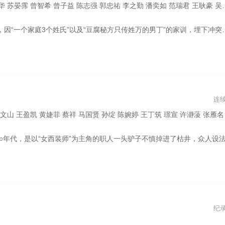
郭忠祐 李之勤 潘奕如 范瑞君 王耿豪 吴铃山 张倩 李运庆 罗子惟 宫美乐 王晴 于浩威 马国毕 张世贤 徐千京 黄子玲 黄靖雅 李佩怡 吴政澔 黄尚禾 吴皓升
统豆腐老店并克服挑战的温馨故事。 新电视剧排行榜，韩国电视剧、泰国电视剧、香港TVB全新电视剧排行榜、好看的电视剧等热播电视剧排行榜，并提供免费高清电视剧下载及手机在线观看。 导演冯凯透露故事有点像他的家庭，“家里一团和乐，但其实也隐藏许多危机。”他强调此剧具备8点档的元素，但叙事将以真实暖和出现，不再走洒狗血路线。
连
孙绽 陈婉婷 王丁筑 璟宣 许瀞蔆 张雁名 颜邦智 曹景俊 陈玹宇 李緻 洪淇 刘汉强 张育绮 逸祥 亮曦 王芮希 李祐诚 卢尚恩 李铭叡 黄隽智 张景闳 游安顺 杨子
，就决定埋了它。驴子悲声鸣叫，可当泥土落下的时候，它却出乎意料地安静了。它努力抖落背上的泥土，把它们踩在脚下，让自己登高一点。就这样，它随着泥土的抖落不断登高，最后竟在众人的惊奇声中走出了枯井。。将细腻刻画女性在男性主导的西装产业中，如何突破逆境、成为顶尖西装师
纪