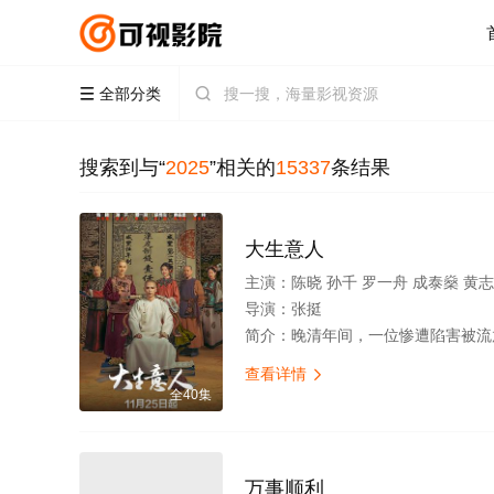
全部分类


搜索到与“
2025
”相关的
15337
条结果
大生意人
主演：
陈晓 孙千 罗一舟 成泰燊 黄志忠 李纯 朱亚文 向涵之 吴
导演：
张挺
简介：
晚清年间，一位惨遭陷害被流放的读书人，以死谋生，在夹缝中凭借自己的聪明借势谋局，以行商入场，以票号立足，以茶发家，以
查看详情

全40集
万事顺利