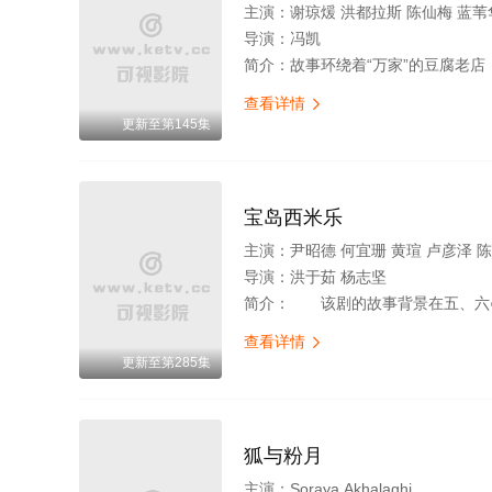
主演：
谢琼煖 洪都拉斯 陈仙梅 蓝苇华 苏晏霈 曾智希 曾子益 陈志强 
导演：
冯凯
简介：
故事环绕着“万家”的豆腐老店，因“一个家庭3个姓氏”以及“豆腐秘方只传姓万的男丁”的家训，埋下冲突与矛盾的伏笔。讲述一个家庭守护传
查看详情

更新至第145集
宝岛西米乐
主演：
尹昭德 何宜珊 黄瑄 卢彦泽 陈文山 王盈凯 黄婕菲 蔡祥 马国贤 
导演：
洪于茹 杨志坚
简介：
该剧的故事背景在五、六○年代，是以“女西装师”为主角的职人一头驴子不慎掉进了枯井，众人设法救它，都没有成功
查看详情

更新至第285集
狐与粉月
主演：
Soraya Akhalaghi