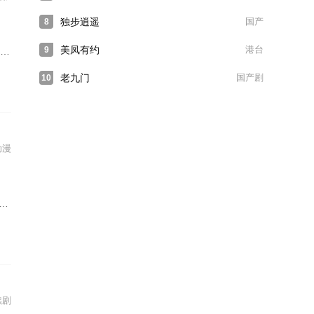
独步逍遥
国产
8
美凤有约
港台
9
老九门
国产剧
10
动漫
续剧