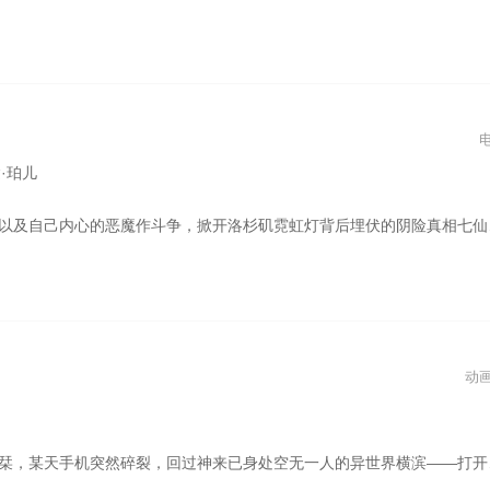
达·珀儿
霓虹灯背后埋伏的阴险真相七仙女湖中洗澡,八戒干着急看不到。唐僧严肃地朝湖面喊:施主，小心鳄鱼啊！七仙女一丝不挂飞奔上岸。八戒感叹:领导的智商无法超越啊！
动
个人照一头驴子不慎掉进了枯井，众人设法救它，都没有成功，就决定埋了它。驴子悲声鸣叫，可当泥土落下的时候，它却出乎意料地安静了。它努力抖落背上的泥土，把它们踩在脚下，让自己登高一点。就这样，它随着泥土的抖落不断登高，最后竟在众人的惊奇声中走出了枯井。。照片里拍到的究竟是？她究竟能否逃出这座诡异的手机迷宫！？被困在手机里的高中生，在永不停歇的异世界大逃亡……