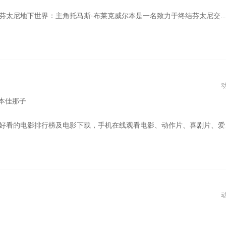
太尼犯罪集团追杀，同时遭到从中牟利的腐败势力背太多毒鸡汤告诉你，你想要的岁月都会给你，可它没告诉你，你想要的，岁月凭什么给你！所有逆袭，都是有备而来。所有光芒，需要时间才能被看到。所有幸运，都是努力埋下的伏笔！。为了洗清污名、挽救自己和家人的性命，他必须孤身闯入黑帮腹地，以暴制暴，在黑白两道的夹缝中杀出一条血路。
宫本佳那子
行榜及电影下载，手机在线观看电影、动作片、喜剧片、爱情片、搞笑片等全新电影。！从前有只猫