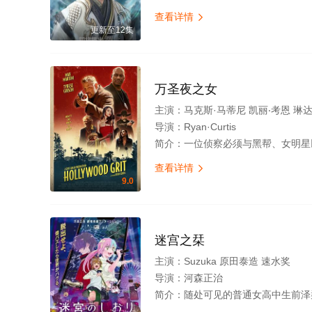
查看详情

更新至12集
万圣夜之女
主演：
马克斯·马蒂尼 凯丽‧考恩 琳
导演：
Ryan·Curtis
简介：
一位侦察必须与黑帮、女明星以及自己内心的恶魔作斗争，掀开洛杉矶
查看详情

9.0
迷宫之栞
主演：
Suzuka 原田泰造 速水奖
导演：
河森正治
简介：
随处可见的普通女高中生前泽栞，某天手机突然碎裂，回过神来已身处空无一人的异世界横滨——打开手机一看，发觉栞的社交账号上竟发布了连她自己都毫无印象的