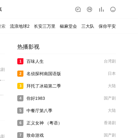
真




搜索
流浪地球2
长安三万里
椒麻堂会
三大队
保你平安
热播影视
百味人生
台湾剧
1
续剧
名侦探柯南国语版
日本
2
超
拜托了冰箱第二季
大陆
3
你好1983
国产剧
4
中餐厅第八季
大陆
5
正义女神 （粤语）
香港剧
6
致命游戏
国产剧
7
电影