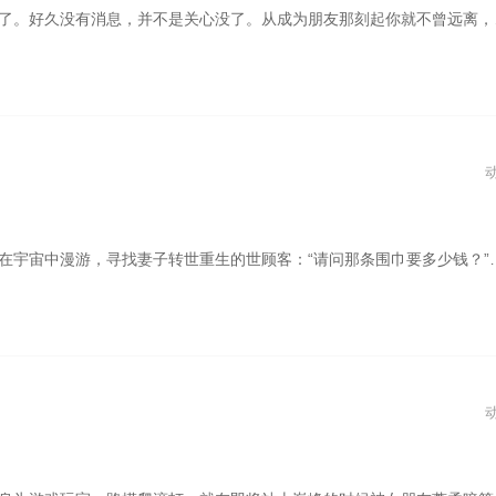
定扎根在我心里。其实朋友就是这样，无需想起，因为从未忘记。本来只存于游戏世界的妖魔突然在现实世界降临，资深玩家顾青山与最终 boss 同归于尽后，穿越回到末日尚未开始之时，利用战神系统与各种末日灾难、妖魔、邪恶势力展开猛烈斗争的故事
客：“这么贵！都够买上一双好皮鞋的价格了。”营业员：“是贵了点，可没见过有人脖子上挂皮鞋啊。神王唐三的妻子小舞因病去世，唐三舍弃万年修为和神王身份前往妖精大陆寻找能和小舞再续前缘的方法。在神识的牵引下，他来到了一个叫做妖精大陆的地方，而他却发觉，这是一个人类为刍狗的世界……