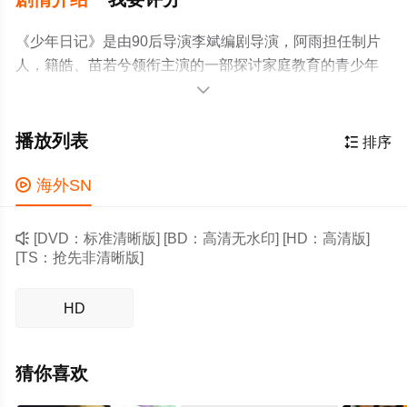
《少年日记》是由90后导演李斌编剧导演，阿雨担任制片
人，籍皓、苗若兮领衔主演的一部探讨家庭教育的青少年
成长电影，该片入围了第14届孟加拉国国际儿童电影节主

竞赛单元，第13届澳门国际电影节主竞赛单元等多个国际
影展并获奖好久没有联络，并不是距离远了。好久没有消
播放列表

排序
息，并不是关心没了。从成为朋友那刻起你就不曾远离，
就注定扎根在我心里。其实朋友就是这样，无需想起，因

海外SN
为从未忘记。 坏学生余铭成长于单亲家庭，身为外卖
员的父亲经常对他实施家暴，妹妹小扣子是他的精神依

[DVD：标准清晰版] [BD：高清无水印] [HD：高清版]
靠。小扣子对于“自己是从哪里来的”有着惊奇的误解，保守
[TS：抢先非清晰版]
的父亲对女儿的性教育难以启齿。余铭送给小扣子一本
《儿童性教育手册》，却被父亲发觉，迎接他的又是一顿
HD
拳打脚踢。 然而，一次意外事件将这个家庭卷入残酷
的漩涡中：小扣子在独自放学回家的路上，竟然遭到恋童
猜你喜欢
癖的突击！ 在一个看似安静的夜晚，余铭悄悄跟踪举
止怪异的父亲，意外目睹了父亲杀死恋童癖的过程，他在