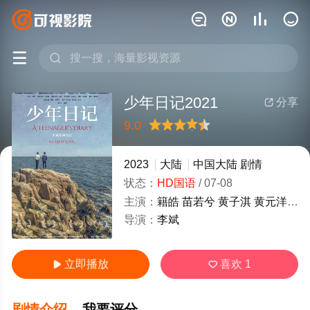






少年日记2021
分享

9.0
很差
较差
还行
推荐
力荐
2023
大陆
中国大陆
剧情
状态：
HD国语
/
07-08
主演：
籍皓
苗若兮
黄子淇
黄元洋
朱
导演：
李斌
立即播放
喜欢
1


剧情介绍
我要评分