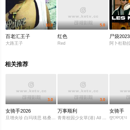
离开时却不小心被父亲发觉……
10.0
5.0
百老汇王子
红色
尸袋2023
大路王子
Red
阿卜杜勒拉蒂夫
相关推荐
3.0
3.0
女骑手2026
万事顺利
女骑手
旦增央珍 白玛瑛思 格桑旺姆 次真
青青校园少女草(港) All Greens一切
བུད་མེད་རྟ་པ