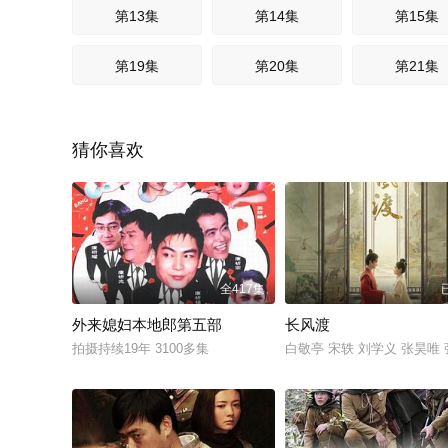
第13集
第14集
第15集
第19集
第20集
第21集
猜你喜欢
全417集
外来媳妇本地郎第五部
长风渡
拍摄持续19年 3100多集
白敬亭 宋轶 刘学义 张昊唯 