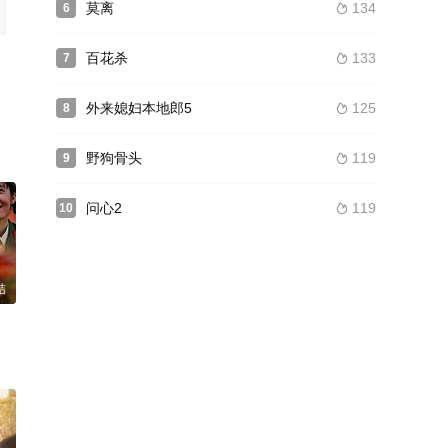
莫离
134
6

百花杀
133
7

外来媳妇本地郎5
125
8

野狗骨头
119
9

问心2
119
10

结
程梓 王九胜 张晞临 丁勇岱 王瑞子 张维娜 李欣泽 赵圆瑗 聂子皓 艾米 李小胖 
王双宝