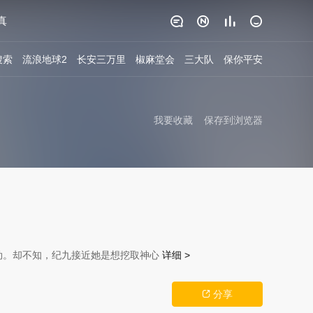
真




搜索
流浪地球2
长安三万里
椒麻堂会
三大队
保你平安
我要收藏
保存到浏览器
劫。却不知，纪九接近她是想挖取神心
详细 >
分享
