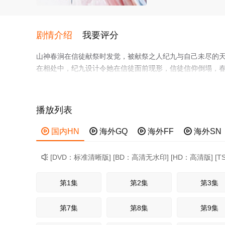
剧情介绍
我要评分
山神春涧在信徒献祭时发觉，被献祭之人纪九与自己未尽的
在相处中，纪九设计令她在信徒面前现形，信徒信仰倒塌，
于世。百年后，一缕新的祈愿点亮十方烛，也预示春涧迎来
上了某件事，他发挥出来的能力会让你大吃一惊。所以，一
播放列表

国内HN

海外GQ

海外FF

海外SN
[DVD：标准清晰版] [BD：高清无水印] [HD：高清版] [

第1集
第2集
第3集
第7集
第8集
第9集