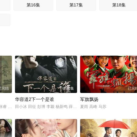
第16集
第17集
第18集
已完结
全30集
已完
华容道2下一个是谁
军旗飘扬
张睿 赵子琪 张绍刚 沙溢 胡可 何晟铭 张棪琰 何中华 王策 吴冕 章呈赫 孔琳 
田小冰 田征 彭博 李颖 杨新鸣 薛薇 戈治均 王晶瑜 周玉琦 张宇彤 
夏雨 高峰 马苏