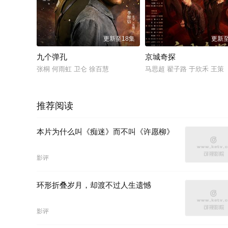
更新至18集
更新至
九个弹孔
京城奇探
张桐 何雨虹 卫仑 徐百慧
马思超 翟子路 于欣禾 王策
推荐阅读
本片为什么叫《痴迷》而不叫《许愿柳》
影评
环形折叠岁月，却渡不过人生遗憾
影评