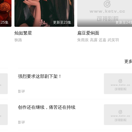
25集
更新至23集
更新至24
灿如繁星
扁豆爱焖面
狭路
朱雨辰 高露 迟嘉 武笑羽
更
强烈要求这部剧下架！
影评
创作还在继续，痛苦还在持续
影评