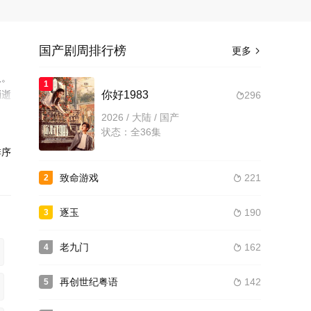
国产剧周排行榜
更多

人。
1
消逝
你好1983
296

喜爱
2026 / 大陆 / 国产
状态：全36集
序
致命游戏
221
2

逐玉
190
3

老九门
162
4

再创世纪粤语
142
5
