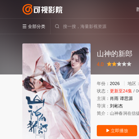
全部分类


山神的新郎
很差
较差
还行
推荐
力荐
4.0
年份：
2026
地区
状态：
更新至24集
/
0
主演：
肖雨
谭思源
导演：
刘彬杰
简介：
山神春涧在信
立即播放
