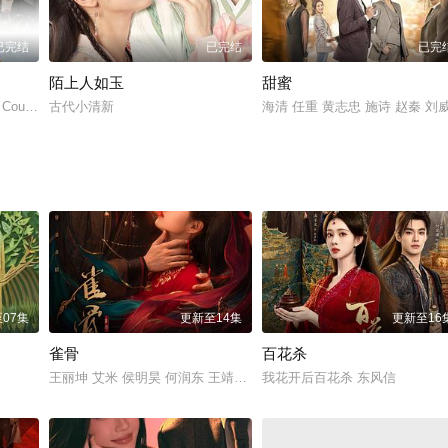
已完结
已完结
已完
陌上人如玉
甜蜜
Country
古代小清新
海清 任重 黄志忠 施诗 赵秦 刘
07集
更新至14集
更新至16
雀骨
百花杀
王丽坤 艾米 侯明昊 何润东 王靖雯 王润泽 蒋中炜 陶昕然 博尔吉特 王以
我花开后百花杀 东风信