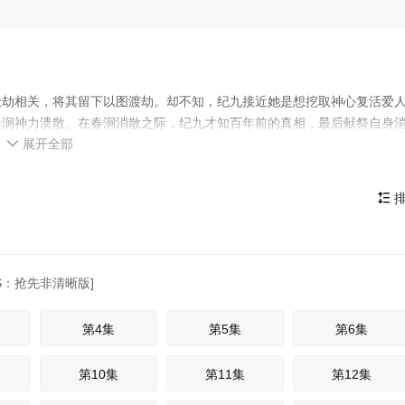
天劫相关，将其留下以图渡劫。却不知，纪九接近她是想挖取神心复活爱
春涧神力溃散。在春涧消散之际，纪九才知百年前的真相，最后献祭自身
展开全部
新生当一个人不喜爱做某件事，就算他才华横溢，也无法发挥；当一个人

个人没有成绩，不一定是他没有能力，很可能是因为不喜爱。
排

TS：抢先非清晰版]
第4集
第5集
第6集
第10集
第11集
第12集