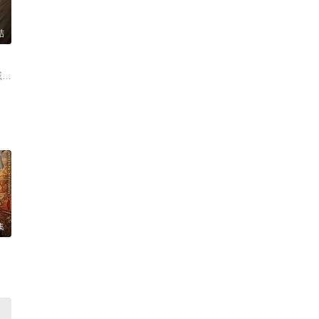
结
威 何赛飞 张晞临 梁丹妮 侯长荣 徐松子 袁苑 刘交心 栾元晖 洪剑涛 岳跃利 岳
集
纶 米热 邵桐 郑雅文 Yinuo Chen 金莎 满江 盛一伦 党涛 程莉莎 庞博 杨