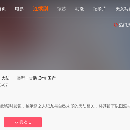
连续剧
首页
电影
综艺
动漫
纪录片
美女写
热门

：
大陆
类型：
古装
剧情
国产
6-07
徒献祭时发觉，被献祭之人纪九与自己未尽的天劫相关，将其留下以图渡
喜欢
1
