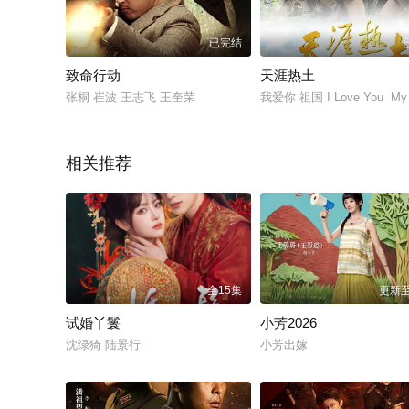
已完结
致命行动
天涯热土
张桐 崔波 王志飞 王奎荣
我爱你 祖国 I Love You My 
相关推荐
全15集
更新至
试婚丫鬟
小芳2026
沈绿猗 陆景行
小芳出嫁