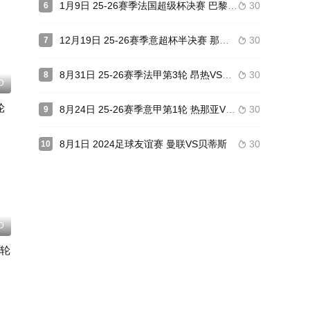
1月9日 25-26赛季法国超级杯决赛 巴黎圣日耳曼VS马赛
30
6

12月19日 25-26赛季意超杯半决赛 那不勒斯VSAC米兰
30
7

8月31日 25-26赛季法甲第3轮 昂热VS雷恩
30
8

D
轮
8月24日 25-26赛季意甲第1轮 热那亚VS莱切
30
9

8月1日 2024足球友谊赛 曼联VS贝蒂斯
30
10

D
0轮