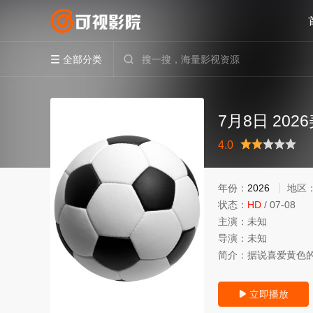
全部分类


7月8日 20
很差
较差
还行
推荐
力荐
4.0
年份：
2026
地区
状态：
HD
/
07-08
主演：
未知
导演：
未知
简介：
据说喜爱黄色
立即播放
