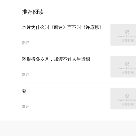
推荐阅读
本片为什么叫《痴迷》而不叫《许愿柳》
影评
环形折叠岁月，却渡不过人生遗憾
影评
粪
影评