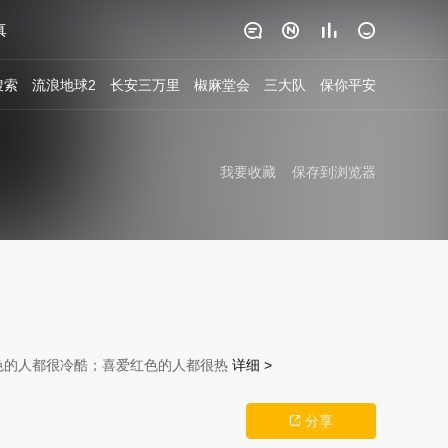
真




搜索
流浪地球2
长安三万里
椒麻堂会
三大队
保你平安
我要收藏
保存到浏览器
色的人都很冷酷；喜爱红色的人都很热
详细 >
分享
