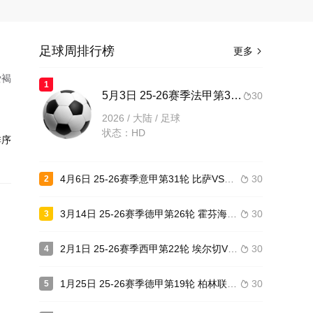
足球周排行榜
更多

爱褐
1
5月3日 25-26赛季法甲第32轮 尼斯VS朗斯
30

2026 / 大陆 / 足球
状态：HD
序
4月6日 25-26赛季意甲第31轮 比萨VS都灵
30
2

3月14日 25-26赛季德甲第26轮 霍芬海姆VS沃尔夫斯堡
30
3

2月1日 25-26赛季西甲第22轮 埃尔切VS巴塞罗那
30
4

1月25日 25-26赛季德甲第19轮 柏林联合VS多特蒙德
30
5
