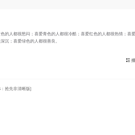
蓝色的人都很愁闷；喜爱青色的人都很冷酷；喜爱红色的人都很热情；喜
很深沉；喜爱绿色的人都很善良。
排

TS：抢先非清晰版]