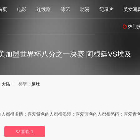
首页
电影
连续剧
综艺
动漫
纪录片
美女写
热门

26美加墨世界杯八分之一决赛 阿根廷VS埃及
：
大陆
类型：
足球
的人都很多情；喜爱紫色的人都很浪漫；喜爱蓝色的人都很愁闷；喜爱青
喜欢
1
