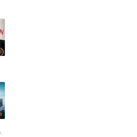
0
.0
皓锋 陈佳宁 苏宸褕 陈颖进 丘子健 陈欣妍 白柳嫣 柯乃予 何华超 邹文正
Than We