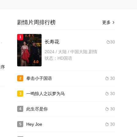
剧情片周排行榜
更多

1
，
长寿花
30

男人
2024 / 大陆 / 中国大陆,剧情
人
状态：HD国语
4.0
序
拳击小子国语
30
2

一鸣惊人之以梦为马
30
3

此生尽是你
30
4

Hey Joe
30
5
