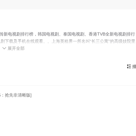
列传新电视剧排行榜，韩国电视剧、泰国电视剧、香港TVB全新电视剧排行
剧下载及手机在线观看。。上海英租界一所名叫“长三公寓”的高级妓院里
展开全部
（刘嘉玲）心事迥异，一个想同某个男人建立长久关系，一个一边与多个

她赎身，另一个心地仁厚，却又看破红尘，觉得人生不过如此。 几个女
院狎妓的男人则抛出金钱、权力与性，见招拆招。
排

TS：抢先非清晰版]