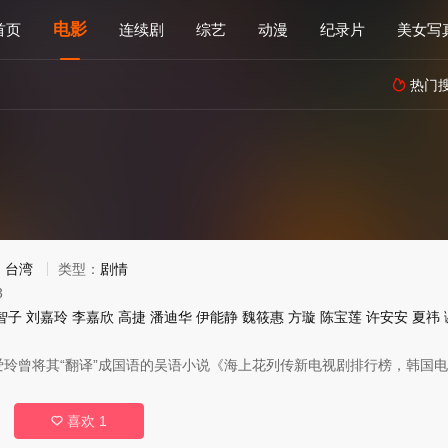
电影
首页
连续剧
综艺
动漫
纪录片
美女写
热门

：
台湾
类型：
剧情
3
智子
刘嘉玲
李嘉欣
高捷
潘迪华
伊能静
魏筱惠
方璇
陈宝莲
许安安
夏祎
爱玲曾将其“翻译”成国语的吴语小说《海上花列传新电视剧排行榜，韩国电
喜欢
1
