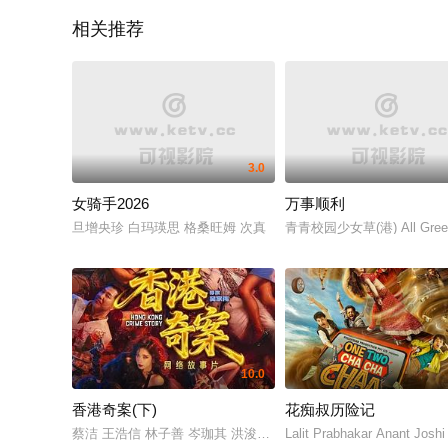
相关推荐
3.0
女骑手2026
万事顺利
旦增央珍 白玛瑛思 格桑旺姆 次真
青青校园少女草(港) All Gr
10.0
香港奇案(下)
花痴叔历险记
蔡洁 王浩信 林子善 岑珈其 洪浚嘉 何珮瑜 吴志雄 张建声 徐浩昌
Lalit Prabhakar Anant 