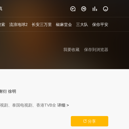
真




搜索
流浪地球2
长安三万里
椒麻堂会
三大队
保你平安
我要收藏
保存到浏览器
谢衍
徐明
视剧、泰国电视剧、香港TVB全
详细 >
分享
