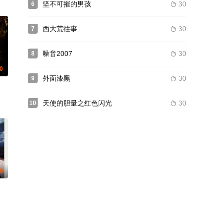
坚不可摧的男孩
30
6

西大荒往事
30
7

噪音2007
30
8

0
外面漆黑
30
9

天使的胆量之红色闪光
30
10

.0
扎纳·杜阿·鄂雷恩 米歇尔·布朗 克莱门特·史鲍尼 樊尚·埃尔巴兹 玖熹·查瓦拉