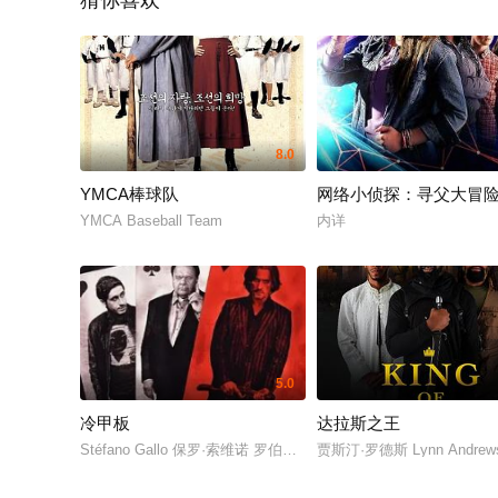
猜你喜欢
8.0
YMCA棒球队
网络小侦探：寻父大冒
YMCA Baseball Team
内详
5.0
冷甲板
达拉斯之王
Stéfano Gallo 保罗·索维诺 罗伯特·克耐普 凯特·特罗特 Jess
贾斯汀·罗德斯 Lynn Andre