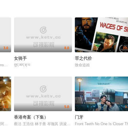
3.0
8.0
10.
女骑手
罪之代价
eens一切安好
བུད་མེད་རྟ་པ
致命追凶
4.0
5.0
3
香港奇案（下集）
门牙
 彭皓锋 陈佳宁 苏宸褕 陈颖进 丘子健 陈欣妍 白柳嫣 柯乃予 何华超 邹文正
Joshi 阿舒托史.拉纳 阿比曼纽·辛格 Nyrraa M Banerji
蔡洁 王浩信 林子善 岑珈其 洪浚嘉 何珮瑜 吴志雄 张建声 徐浩昌 彭
Front Teeth No One Is Closer 