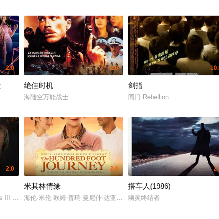
2.0
2.0
10.
险
绝佳时机
剑指
海陆空万能战士
同门 Rebellion
2.0
2.0
2
米其林情缘
搭车人(1986)
ws III 雷安娜·博西利克瓦
海伦·米伦 欧姆·普瑞 曼尼什·达亚尔 夏洛特·勒·邦 阿米特·沙阿 法尔
幽灵终结者