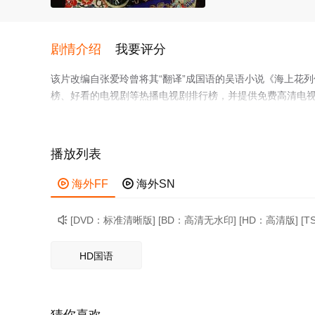
剧情介绍
我要评分
该片改编自张爱玲曾将其“翻译”成国语的吴语小说《海上花
榜、好看的电视剧等热播电视剧排行榜，并提供免费高清电视
红倌人沈小红（羽田美智子）、黄翠凤（李嘉欣）与周双珠
斡旋，一边秘密锁定其中最有闲有钱的一位，想其 将来帮
用生存、竞争与心计作武器参与两性（同性）斗争，来到妓
播放列表

海外FF

海外SN
[DVD：标准清晰版] [BD：高清无水印] [HD：高清版] [

HD国语