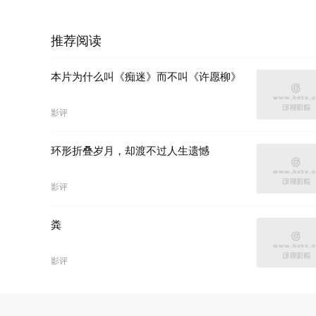
推荐阅读
本片为什么叫《痴迷》而不叫《许愿柳》
影评
环形折叠岁月，却渡不过人生遗憾
影评
粪
影评