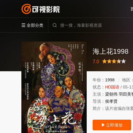
全部分类


海上花1998
很差
较差
还行
推荐
力荐
7.0
年份：
1998
地区
状态：
HD国语
/
05-1
主演：
梁朝伟
羽田美
导演：
侯孝贤
简介：
该片改编自张
立即播放
