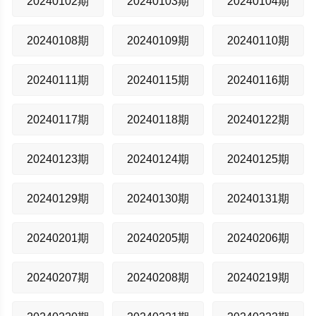
20240102期
20240103期
20240104期
20240108期
20240109期
20240110期
20240111期
20240115期
20240116期
20240117期
20240118期
20240122期
20240123期
20240124期
20240125期
20240129期
20240130期
20240131期
20240201期
20240205期
20240206期
20240207期
20240208期
20240219期