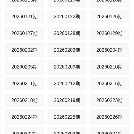
20260121期
20260122期
20260126期
20260127期
20260128期
20260129期
20260202期
20260203期
20260204期
20260205期
20260209期
20260210期
20260211期
20260212期
20260216期
20260218期
20260219期
20260223期
20260224期
20260225期
20260226期
20260302期
20260303期
20260304期