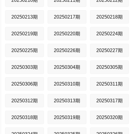
20250210期
20250211期
20250212期
20250213期
20250217期
20250218期
20250219期
20250220期
20250224期
20250225期
20250226期
20250227期
20250303期
20250304期
20250305期
20250306期
20250310期
20250311期
20250312期
20250313期
20250317期
20250318期
20250319期
20250320期