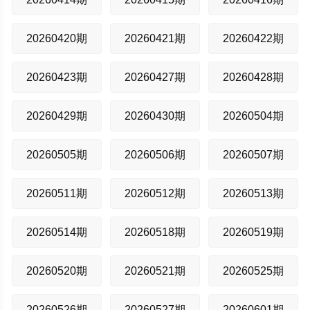
20260420期
20260421期
20260422期
20260423期
20260427期
20260428期
20260429期
20260430期
20260504期
20260505期
20260506期
20260507期
20260511期
20260512期
20260513期
20260514期
20260518期
20260519期
20260520期
20260521期
20260525期
20260526期
20260527期
20260601期