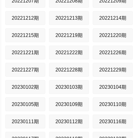
20221207期
20221208期
20221209期
20221212期
20221213期
20221214期
20221215期
20221219期
20221220期
20221221期
20221222期
20221226期
20221227期
20221228期
20221229期
20230102期
20230103期
20230104期
20230105期
20230109期
20230110期
20230111期
20230112期
20230116期