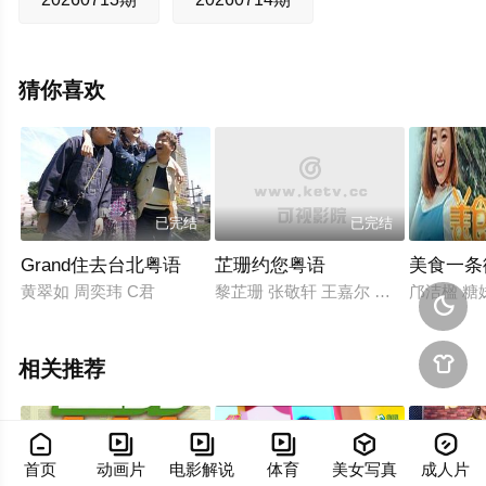
猜你喜欢
已完结
已完结
Grand住去台北粤语
芷珊约您粤语
美食一条
黄翠如 周奕玮 C君
黎芷珊 张敬轩 王嘉尔 杨千嬅 钟镇涛 
邝洁楹 糖


相关推荐






首页
动画片
电影解说
体育
美女写真
成人片