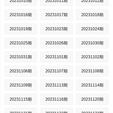
20231010期
20231011期
20231012期
20231016期
20231017期
20231018期
20231019期
20231023期
20231024期
20231025期
20231026期
20231030期
20231031期
20231101期
20231102期
20231106期
20231107期
20231108期
20231109期
20231113期
20231114期
20231115期
20231116期
20231120期