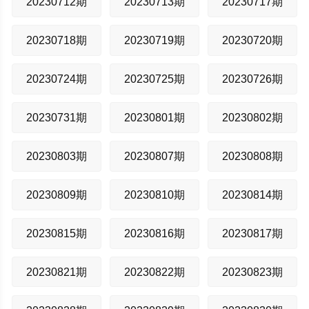
20230712期
20230713期
20230717期
20230718期
20230719期
20230720期
20230724期
20230725期
20230726期
20230731期
20230801期
20230802期
20230803期
20230807期
20230808期
20230809期
20230810期
20230814期
20230815期
20230816期
20230817期
20230821期
20230822期
20230823期