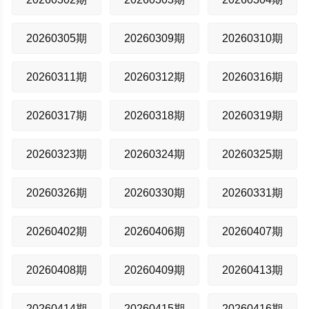
20260305期
20260309期
20260310期
20260311期
20260312期
20260316期
20260317期
20260318期
20260319期
20260323期
20260324期
20260325期
20260326期
20260330期
20260331期
20260402期
20260406期
20260407期
20260408期
20260409期
20260413期
20260414期
20260415期
20260416期