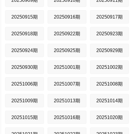
20250909期
20250910期
20250911期
20250915期
20250916期
20250917期
20250918期
20250922期
20250923期
20250924期
20250925期
20250929期
20250930期
20251001期
20251002期
20251006期
20251007期
20251008期
20251009期
20251013期
20251014期
20251015期
20251016期
20251020期