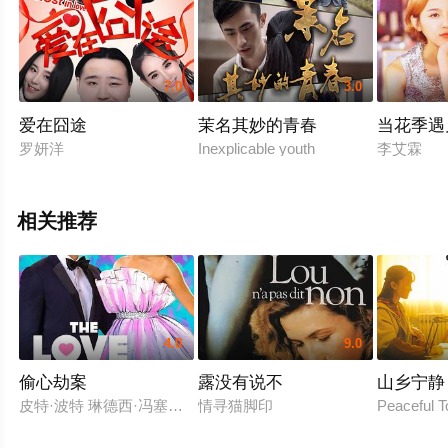
7.0
3.0
爱在囧途
茉名其妙的青春
当花季遇
罗妍洋
Inexplicable youth
李艾霖
相关推荐
4.0
9.0
偷心劫案
露没有说不
山乡宁静
皮特·波特 琳德西·冯塞卡 米歇尔·布雷津斯基 杰森·特朗布莱 林赛·加文 Jas
情寻猫脚印
Peaceful 