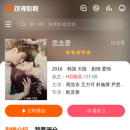






思念爱
分享

10.0
很差
较差
还行
推荐
力荐
2016
韩国
大陆
剧情
爱情
状态：
HD国语
/
07-08
主演：
周浩东
王力可
朴施厚
尹恩惠
导演：
欧宜善
立即播放
喜欢
1


剧情介绍
我要评分