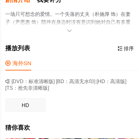
一场只可想念的爱情。一个失落的丈夫（朴施厚 饰）在妻
子（尹恩惠 饰）陪伴在身边时没有意识到她对自己有多重
要，直到她离开后才追悔莫及。丈夫带着对妻子的想念与

爱恋来到韩国，踏上一场名为想念的旅途……在丈夫的前
半生中，妻子用“生命”表达她对丈夫的爱恋，而当妻子意外
播放列表

排序
身亡之后，丈夫则是用后半生来表达他的爱恋阿呆早上起
床，去吃早点，来到一小摊前道：“老板，买两根麻花１老

海外SN
板：“只剩两根油条了，没有麻花。”阿呆：“明明是两根麻
花，你还冒充油条，骗我就不买了。”

[DVD：标准清晰版] [BD：高清无水印] [HD：高清版]
[TS：抢先非清晰版]
HD
猜你喜欢