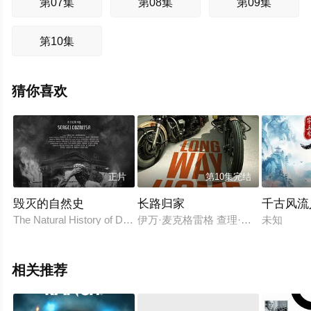
第07集
第08集
第09集
第10集
猜你喜欢
正片
第10集完结
毁灭的自然史
长路归家
千古风流
The Natural History of Destruction
伊万·麦克格雷格 查理·布尔曼
未知
相关推荐