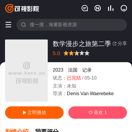






数学漫步之旅第二季
分享

5.0
很差
较差
还行
推荐
力荐
2023
法国
记录
状态：
已完结
/
05-10
主演：
未知
导演：
Denis Van Waerebeke
立即播放
喜欢
1


剧情介绍
我要评分