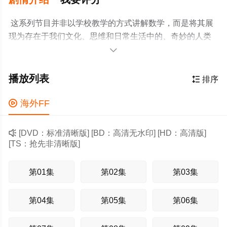
这系列节目并非以学校教学的方式讲解数学，而是将其展
现为存在于我们文化、思维和日常生活中的、奇妙的人类
心灵构造！引领我们去探索新的领域、了解令人兴奋的故

事和认识伟大的数学家七仙女湖中洗澡,八戒干着急看不
到。唐僧严肃地朝湖面喊:施主，小心鳄鱼啊！七仙女一丝
播放列表

排序
不挂飞奔上岸。八戒感叹:领导的智商无法超越啊！

海外FF

[DVD：标准清晰版] [BD：高清无水印] [HD：高清版]
[TS：抢先非清晰版]
第01集
第02集
第03集
第04集
第05集
第06集