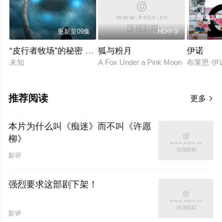
更新至09集
HD中字
“皮行者牧场”的秘密 第七季
狐与粉月
伊诺
未知
A Fox Under a Pink Moon
布莱恩·伊
推荐阅读
更多

本片为什么叫《痴迷》而不叫《许愿
柳》
影评
强烈要求这部剧下架！
影评