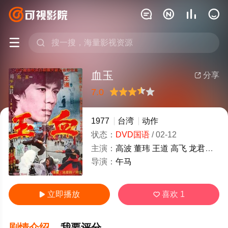






血玉
分享

7.0
很差
较差
还行
推荐
力荐
1977
台湾
动作
状态：
DVD国语
/
02-12
主演：
高波
董玮
王道
高飞
龙君儿
午
导演：
午马
立即播放
喜欢
1


剧情介绍
我要评分