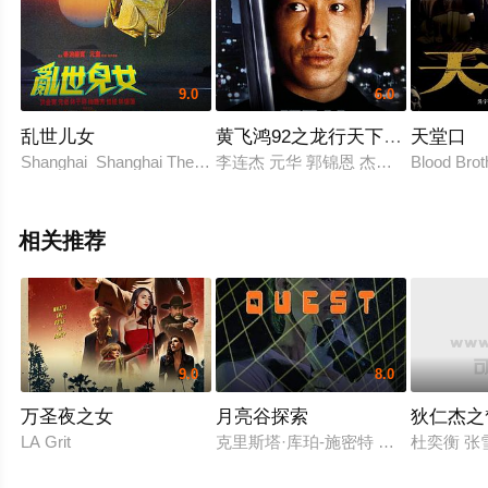
9.0
6.0
乱世儿女
黄飞鸿92之龙行天下（粤语版）
天堂口
Shanghai Shanghai The Shanghai Encounter
李连杰 元华 郭锦恩 杰瑞·特林伯 David
Blood Bro
相关推荐
9.0
8.0
万圣夜之女
月亮谷探索
狄仁杰之
LA Grit
克里斯塔·库珀-施密特 Michael Jason All
杜奕衡 张