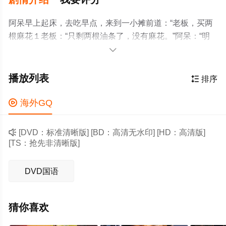
阿呆早上起床，去吃早点，来到一小摊前道：“老板，买两
根麻花１老板：“只剩两根油条了，没有麻花。”阿呆：“明
明是两根麻花，你还冒充油条，骗我就不买了。”

播放列表

排序

海外GQ

[DVD：标准清晰版] [BD：高清无水印] [HD：高清版]
[TS：抢先非清晰版]
DVD国语
猜你喜欢