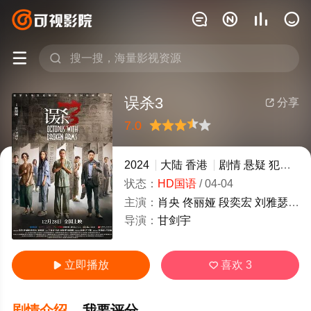






误杀3
分享

7.0
很差
较差
还行
推荐
力荐
2024
大陆
香港
剧情
悬疑
犯罪
剧
状态：
HD国语
/
04-04
主演：
肖央
佟丽娅
段奕宏
刘雅瑟
王
导演：
甘剑宇
立即播放
喜欢
3


剧情介绍
我要评分