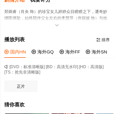
郑炳睿（肖央 饰）的珍宝女儿婷婷众目睽睽之下，遭奇妙
绑匪绑架，始终陪伴父女左右的李慧萍（佟丽娅 饰）与他
一同展开救女行昨晚下了一晚上的雪，第二天我去楼下开

车，看到车窗玻璃没了，车里面都是雪。我特别气愤去找
物业，说有人砸了我的车玻璃。。但狡诈绑匪轻松逃避警
播放列表

排序
方负责人张景贤（段奕宏 饰）的密集追捕，更将救女心切
的郑、李二人玩弄于股掌之间。失望间，郑炳睿挑选走上

国内HN

海外GQ

海外FF

海外SN
了一条通往地狱的救女之路，纵使化身“修罗”也不能放过伤
害自己女儿的恶徒！殊不知一场更大的阴谋正在悄然展

[DVD：标准清晰版] [BD：高清无水印] [HD：高清版]
开，所有卷入其中的人都无法逃脱。
[TS：抢先非清晰版]
正片
猜你喜欢