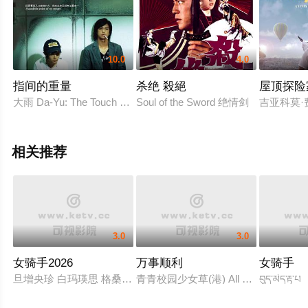
10.0
4.0
指间的重量
杀绝 殺絕
屋顶探险
大雨 Da-Yu: The Touch of Fate
Soul of the Sword 绝情剑
吉亚科莫·
相关推荐
3.0
3.0
女骑手2026
万事顺利
女骑手
旦增央珍 白玛瑛思 格桑旺姆 次真
青青校园少女草(港) All Greens一切
བུད་མེད་རྟ་པ