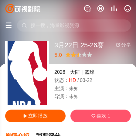






3月22日 25-26赛季NBA常规赛 雷霆VS奇才
分享

5.0
很差
较差
还行
推荐
力荐
2026
大陆
篮球
状态：
HD
/
03-22
主演：
未知
导演：
未知
立即播放
喜欢
1


剧情介绍
我要评分