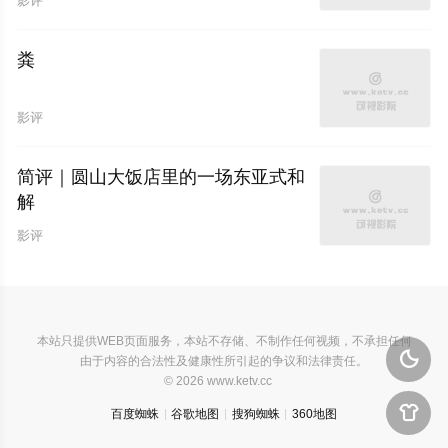
影评
粪
影评
简评｜圆山大饭店里的一场东亚式和
解
影评
本站只提供WEB页面服务，本站不存储、不制作任何视频，不承担任何

由于内容的合法性及健康性所引起的争议和法律责任。
© 2026 www.ketv.cc

百度蜘蛛
谷歌地图
搜狗蜘蛛
360地图