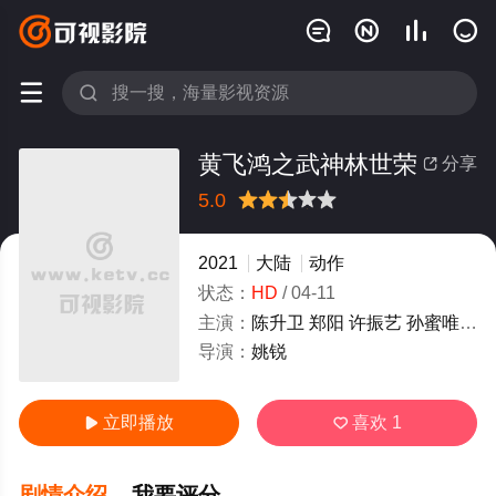






黄飞鸿之武神林世荣
分享

5.0
很差
较差
还行
推荐
力荐
2021
大陆
动作
状态：
HD
/
04-11
主演：
陈升卫
郑阳
许振艺
孙蜜唯
辜
导演：
姚锐
立即播放
喜欢
1


剧情介绍
我要评分