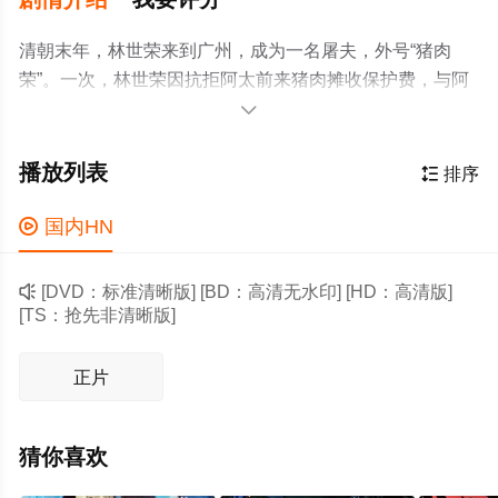
清朝末年，林世荣来到广州，成为一名屠夫，外号“猪肉
荣”。一次，林世荣因抗拒阿太前来猪肉摊收保护费，与阿
太成了不打不相识的朋友，并得知阿太正在悄悄拉帮结

派，为的是对付几个明里开武馆、暗里收集情报的日本
人。林世荣与阿太联手，经一番恶战，终将日本人的阴谋
播放列表

排序
粉粹，阿太为此牺牲，林世荣决定拜黄飞鸿为师，练好功
夫，为保护百姓出力。

国内HN

[DVD：标准清晰版] [BD：高清无水印] [HD：高清版]
[TS：抢先非清晰版]
正片
猜你喜欢