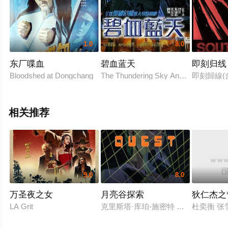
1.0
8.0
东厂喋血
碧血蓝天
即刻归线
Bloodshed at Dongchang
The Thundering Sky Another Meltdown
即刻歸線(
相关推荐
9.0
8.0
万圣夜之女
月亮谷探索
狄仁杰之
LA Grit
克里斯塔·库珀-施密特 Michael Jason All
杜奕衡 张