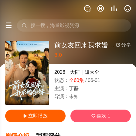






前女友回来我求婚学妹
分享

8.0
很差
较差
还行
推荐
力荐
2026
大陆
短大全
状态：
全60集
/
06-01
主演：
丁磊
导演：
未知
立即播放
喜欢
1


剧情介绍
我要评分