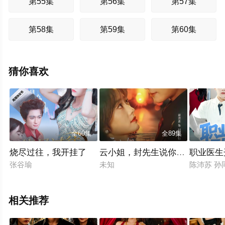
第55集
第56集
第57集
第58集
第59集
第60集
猜你喜欢
全60集
全89集
烧尽过往，我开挂了
云小姐，封先生说你跑不掉了
职业医生
张谷瑜
未知
陈沛苏 孙
相关推荐