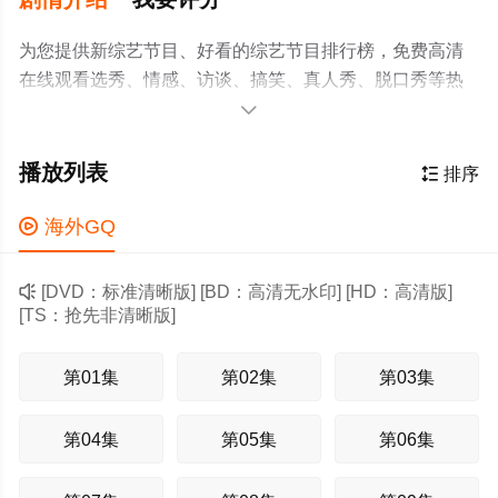
为您提供新综艺节目、好看的综艺节目排行榜，免费高清
在线观看选秀、情感、访谈、搞笑、真人秀、脱口秀等热
门综艺节目。前女友回来我求婚学妹

播放列表

排序

海外GQ

[DVD：标准清晰版] [BD：高清无水印] [HD：高清版]
[TS：抢先非清晰版]
第01集
第02集
第03集
第04集
第05集
第06集