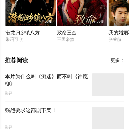
全68集
全59集
潜龙归乡镇八方
致命三金
我的婚姻
朱冯可欣
王国豪杰
张睿航
推荐阅读
更多

本片为什么叫《痴迷》而不叫《许愿
柳》
影评
强烈要求这部剧下架！
影评