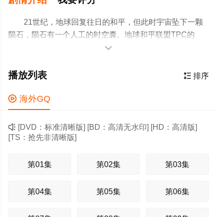
21世纪，地球回复往日的和平，但此时宇宙坠下一颗
陨石，陨石有一个人工的时空囊。地球和平联盟TPC的
GUTS小队通过时空囊了解到地球将有大灾难发生。而此

时，时空囊预言的两大怪兽·“哥路渣”和“米路巴”先后显现，
GUTS小队便根据预言寻找收藏在金字塔的三大巨人的身体
播放列表

排序
收录好莱坞、迪士尼、皮克斯经典动漫电影版全部影
片！ 几经寻找后GUTS队员们终于找到金字塔，但两大

海外GQ
怪兽也到来了。虽GUTS拼死守护，但三个巨像已被破坏剩
一个，队员·大伍的战机也被击中，且逃生装置失灵。在危

[DVD：标准清晰版] [BD：高清无水印] [HD：高清版]
急关头，大伍突然化成光，和最后一个的石像结合。光之
[TS：抢先非清晰版]
巨人“迪加”因此而复活，并与两大怪兽展开了斗争……
第01集
第02集
第03集
第04集
第05集
第06集