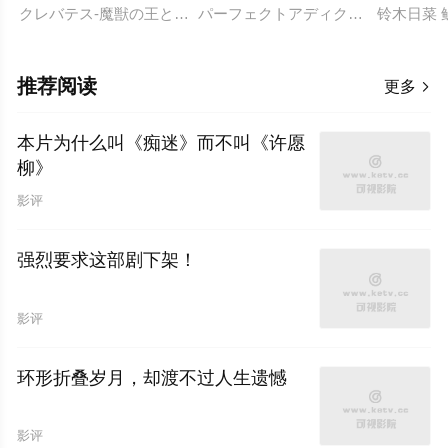
クレバテス-魔獣の王と赤子と屍の勇者- 第2期 克雷瓦提斯-魔兽之王与
パーフェクトアディクション
铃木日菜 
推荐阅读
更多

本片为什么叫《痴迷》而不叫《许愿
柳》
影评
强烈要求这部剧下架！
影评
环形折叠岁月，却渡不过人生遗憾
影评