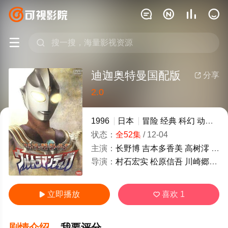






迪迦奥特曼国配版
分享

2.0
很差
较差
还行
推荐
力荐
1996
日本
冒险
经典
科幻
动作
日
状态：
全52集
/
12-04
主演：
长野博
吉本多香美
高树澪
大泷
导演：
村石宏实
松原信吾
川崎郷太
神
立即播放
喜欢
1


剧情介绍
我要评分