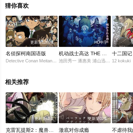
猜你喜欢
更新至1266集
HD中字
名侦探柯南国语版
机动战士高达 THE ORIGIN Ⅱ
十二国记
Detective Conan Meitantei Conan Case Closed
池田秀一 潘惠美 浦山迅 银河万丈 三
12 kokuk
相关推荐
更新至02集
更新至02集
克雷瓦提斯2：魔兽之王与虚伪的勇者传承
澈底对你成瘾
不虐待我