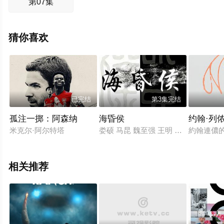
第07集
猜你喜欢
已完结
第3集完结
孤注一掷：阿森纳
海昏侯
约翰·列
米克尔·阿尔特塔
娄硕 马昆 魏至强 王明 吴宁
約翰連儂
相关推荐