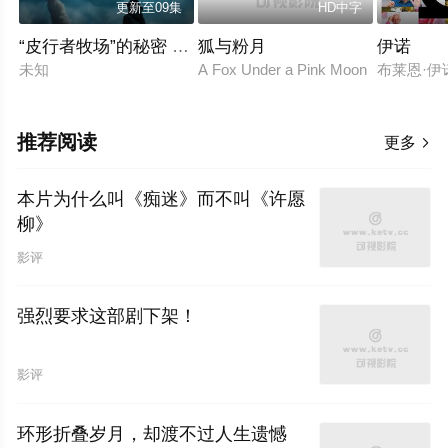
更新至09集
HD中字
“皮行者牧场”的秘密 第七季
狐与粉月
伊诺
未知
A Fox Under a Pink Moon
布莱恩·伊
推荐阅读
更多

本片为什么叫《痴迷》而不叫《许愿
柳》
影评
强烈要求这部剧下架！
影评
环形折叠岁月，却渡不过人生遗憾