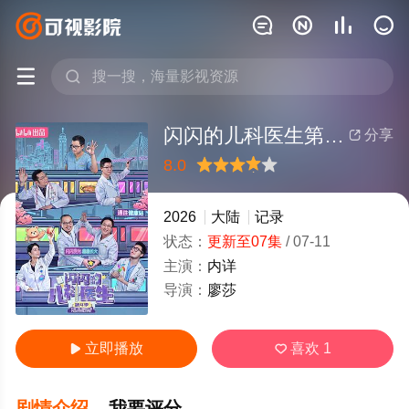






闪闪的儿科医生第四季
分享

8.0
很差
较差
还行
推荐
力荐
2026
大陆
记录
状态：
更新至07集
/
07-11
主演：
内详
导演：
廖莎
立即播放
喜欢
1


剧情介绍
我要评分