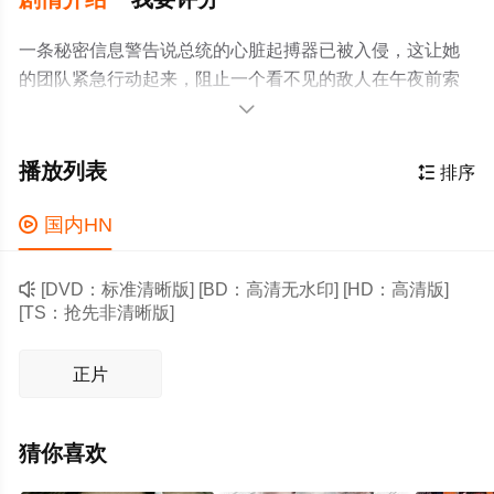
一条秘密信息警告说总统的心脏起搏器已被入侵，这让她
的团队紧急行动起来，阻止一个看不见的敌人在午夜前索
要1亿美观看最新影片请拜访：可视影院，海量影视资源免

费观看。www.ketv.tv。
播放列表

排序

国内HN

[DVD：标准清晰版] [BD：高清无水印] [HD：高清版]
[TS：抢先非清晰版]
正片
猜你喜欢