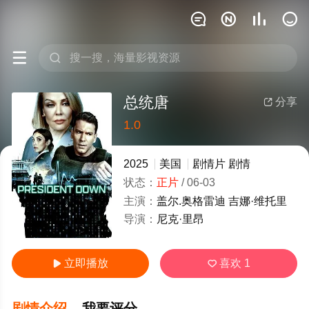






总统唐
分享

1.0
很差
较差
还行
推荐
力荐
2025
美国
剧情片
剧情
状态：
正片
/
06-03
主演：
盖尔.奥格雷迪
吉娜·维托里
导演：
尼克·里昂
立即播放
喜欢
1


剧情介绍
我要评分