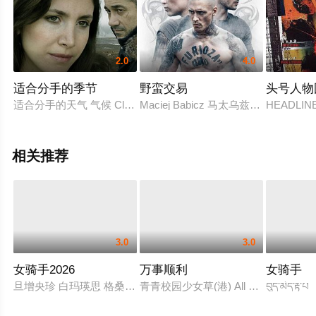
2.0
4.0
适合分手的季节
野蛮交易
头号人物
适合分手的天气 气候 Climates Seasons Les climats
Maciej Babicz 马太乌兹·巴纳斯乌克 K
HEADLINES
相关推荐
3.0
3.0
女骑手2026
万事顺利
女骑手
旦增央珍 白玛瑛思 格桑旺姆 次真
青青校园少女草(港) All Greens一切
བུད་མེད་རྟ་པ