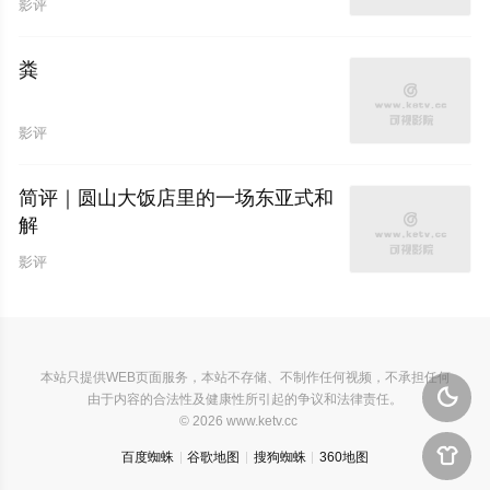
影评
粪
影评
简评｜圆山大饭店里的一场东亚式和
解
影评
本站只提供WEB页面服务，本站不存储、不制作任何视频，不承担任何

由于内容的合法性及健康性所引起的争议和法律责任。
© 2026 www.ketv.cc

百度蜘蛛
谷歌地图
搜狗蜘蛛
360地图