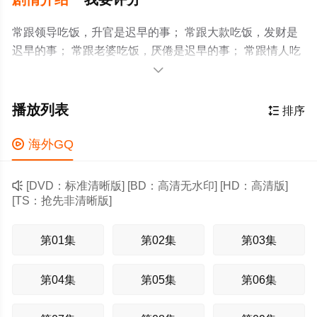
常跟领导吃饭，升官是迟早的事； 常跟大款吃饭，发财是
迟早的事； 常跟老婆吃饭，厌倦是迟早的事； 常跟情人吃
饭，肾虚是迟早的事； 常跟异性吃饭，上床是迟早的事；

由此推论：想干什么事，先吃什么饭！重生90：不当烂好
人后我起飞了
播放列表

排序

海外GQ

[DVD：标准清晰版] [BD：高清无水印] [HD：高清版]
[TS：抢先非清晰版]
第01集
第02集
第03集
第04集
第05集
第06集