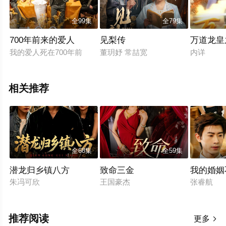
全99集
全79集
700年前来的爱人
见梨传
万道龙皇
我的爱人死在700年前
董玥妤 常喆宽
内详
相关推荐
全68集
全59集
潜龙归乡镇八方
致命三金
我的婚姻
朱冯可欣
王国豪杰
张睿航
推荐阅读
更多
