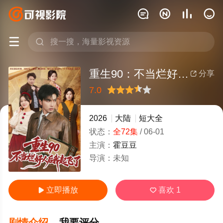






重生90：不当烂好人后我起飞了
分享

7.0
很差
较差
还行
推荐
力荐
2026
大陆
短大全
状态：
全72集
/
06-01
主演：
霍豆豆
导演：
未知
立即播放
喜欢
1


剧情介绍
我要评分