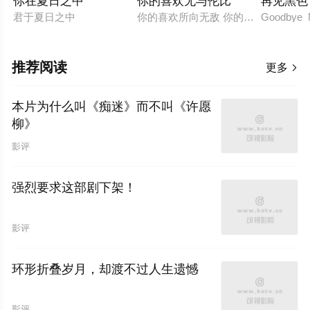
你在夏日之中
你的喜欢无与伦比
再见黑色
君于夏日之中
你的喜欢所向无敌 你的喜欢是无敌的
Goodbye 
推荐阅读
更多

本片为什么叫《痴迷》而不叫《许愿
柳》
影评
强烈要求这部剧下架！
影评
环形折叠岁月，却渡不过人生遗憾
影评