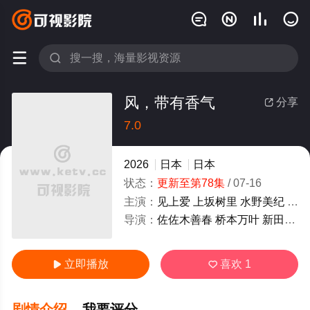






风，带有香气
分享

7.0
很差
较差
还行
推荐
力荐
2026
日本
日本
状态：
更新至第78集
/
07-16
主演：
见上爱
上坂树里
水野美纪
早坂
导演：
佐佐木善春
桥本万叶
新田真三
立即播放
喜欢
1


剧情介绍
我要评分