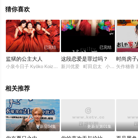
猜你喜欢
已完结
已完结
监狱的公主大人
这段恋爱是罪过吗？
时尚房子
小泉今日子 Kyôko Koizumi 满岛光 伊势谷友介 夏帆 塚本高
新川优爱 町田启太 小池彻平 中村
矢作穗香 
相关推荐
更新至04集
更新至第01集