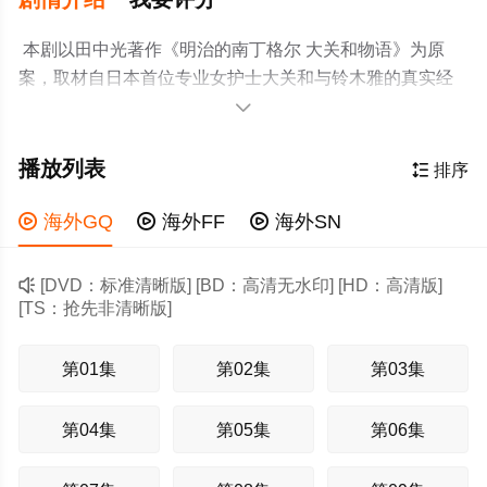
本剧以田中光著作《明治的南丁格尔 大关和物语》为原
案，取材自日本首位专业女护士大关和与铃木雅的真实经
历，描画了她们推动护士注册制度、设立派出看护妇会协

助防疫的历程。明治18年，日本首个护士培训学校成立。
坎坷命运下早成单亲母亲的一之濑凛（见上爱 饰），与自
播放列表

排序
幼被抛弃、在教会庇护下长大的大家直美（上坂树里
饰），在这里命运般相遇。她们与同学们一同接受尚在摸

海外GQ

海外FF

海外SN
索中的护理教育，思索“护理是什么”“面对病人意味着什
么”。毕业后，凛和直美各自经历被逐出岗位、卷入事件等

[DVD：标准清晰版] [BD：高清无水印] [HD：高清版]
波折，却在霍乱与痢疾肆虐之时再次携手，直面瘟疫开最
[TS：抢先非清晰版]
醉的车，住最好的医院，打最贵的石膏，玩最炫的轮椅，
睡最好的棺材，挖最深的坑，埋最好的土，烧最厚的纸，
第01集
第02集
第03集
长最高的坟头草。
第04集
第05集
第06集