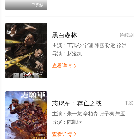
已完结
黑白森林
连续剧
主演：
丁禹兮 宁理 韩雪 孙逊 徐洪浩 夏侯镔 苏晓彤 傅程鹏 程煜 杜源 李乃文 李强 赵荀
导演：
赵浚凯
查看详情

第28集完结
志愿军：存亡之战
电影
主演：
朱一龙 辛柏青 张子枫 朱亚文 陈飞宇 王砚辉 肖央 吴京 张宥浩 欧豪 韩东君 郭晓东 李卓阳 任重 李乃文 聂远 唐曾 王挺 赫子铭 王阳 贾冰
导演：
陈凯歌
查看详情
