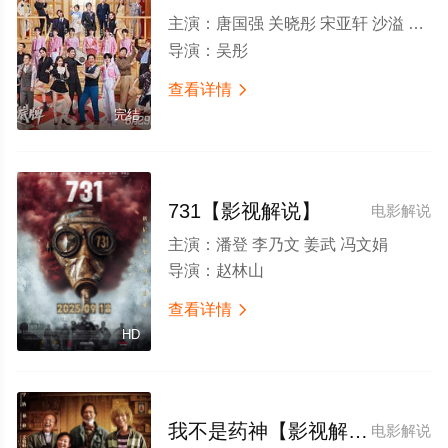
主演：
唐国强 关晓彤 宋亚轩 沙溢 杨迪 金靖 于洋 彭昱畅 沈涛 沈腾 杨幂 欧豪 张天阳 蓝盈莹 张海宇 贾冰 李梦 李乃文 冯满 小沈阳 马嘉祺 丁程鑫 刘耀文 张真源 严浩翔 贺峻霖 黄渤 范丞丞 常远 李嘉琦 付航 闫妮 黄晓明 张予曦 徐明浩
导演：
吴彤
查看详情

完结
731【影视解说】
电影解说
主演：
潘登 李乃文 姜武 冯文娟
导演：
赵林山
查看详情

HD
我不是药神【影视解说】
电影解说