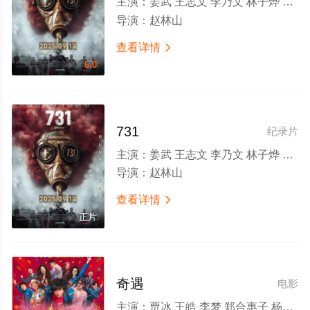
主演：
姜武 王志文 李乃文 林子烨 孙茜 冯文娟 温碧霞 李善玉 张琪 李彧 乌兰托雅·朵 平田康之 小野巽 佐藤匠 徐光宇
导演：
赵林山
查看详情

6.0
731
纪录片
主演：
姜武 王志文 李乃文 林子烨 孙茜 冯文娟 温碧霞 李善玉 张琪 李彧 乌兰托雅·朵 平田康之 小野巽 佐藤匠 徐光宇
导演：
赵林山
查看详情

正片
奇遇
电影
主演：
贾冰 王皓 李梦 郑合惠子 杨皓宇 翟子路 于洋 费启鸣 李乃文 马旭东 邓帅 李治良 冯满 郝瀚 李飞 小沈阳 徐浩伦 谭湘文 唐香玉