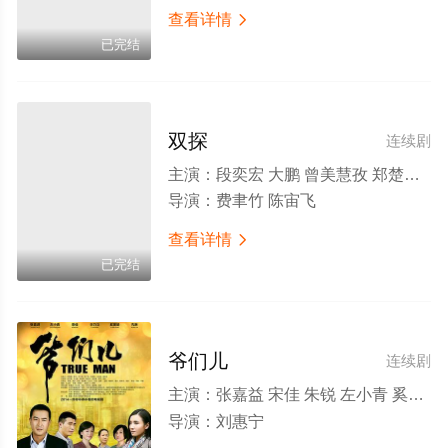
查看详情

已完结
双探
连续剧
主演：
段奕宏 大鹏 曾美慧孜 郑楚一 张国强 邢佳栋 刘威葳 刘亦然 申琦 张林 衣云鹤 冯兵 董博 朱梓瑜 程禹森 魏震 李乃文 陈明昊 高峰 周铁 朱辉 赵芮
导演：
费聿竹 陈宙飞
查看详情

已完结
爷们儿
连续剧
主演：
张嘉益 宋佳 朱锐 左小青 奚美娟 罗昱焜 孔琳 李乃文 孙浩 陈小艺 侯传杲
导演：
刘惠宁