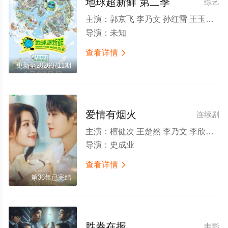
地球超新鲜 第二季
综艺
主演：
郭京飞 李乃文 孙红雷 王玉雯 陈星旭 刘宇宁 林一 龚俊
导演：
未知
查看详情

更新至20260711期
爱情有烟火
连续剧
主演：
檀健次 王楚然 李乃文 李欣泽 姜珮瑶 郑水晶 刘芮麟 杨童舒 叶晞月 邵伟桐
导演：
史成业
查看详情

第36集已完结
胜券在握
电影