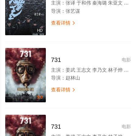
主演：
张译 于和伟 秦海璐 朱亚文 刘浩存 倪大红 李乃文 余皑磊 飞凡 雷佳音 沙溢 韩昊霖 赵毅
导演：
张艺谋
查看详情

HD
731
电影
主演：
姜武 王志文 李乃文 林子烨 孙茜 冯文娟 温碧霞 李善玉 张琪 李彧 徐光宇 平田康之 小野巽 佐藤匠
导演：
赵林山
查看详情

9.0
731
电影