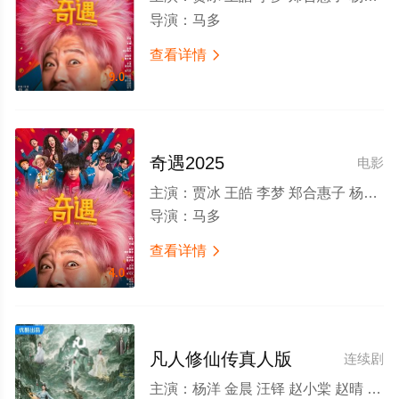
导演：
马多
查看详情

9.0
奇遇2025
电影
主演：
贾冰 王皓 李梦 郑合惠子 杨皓宇 翟子路 于洋 费启鸣 李乃文 马旭东 邓帅 李治良 冯满 郝瀚 李飞 小沈阳 徐浩伦 谭湘文 唐香玉
导演：
马多
查看详情

4.0
凡人修仙传真人版
连续剧
主演：
杨洋 金晨 汪铎 赵小棠 赵晴 金佳悦 荣梓希 张婉儿 胡宇轩 张翔 娜一 陈震 施予斐 李圣佳 梁咏妮 刘珂君 李熹子 廖语辰 严丰 陈柏融 常荻 刘天宝 喻亢 王海祥 祖卡尔 曹明华 李越 丁桥 刘頔 曹赞 孙一鸣 柳仕炎 郭馨钰 张怀公 柳岩 李乃文 金士杰 贾冰 颖儿 吴樾 曹骏 管云鹏 颜丹晨 张海宇 曲高位 王冠 宿宇杰 徐海乔 张耀 张晓晨 车保罗 宗峰岩 王同辉 尹铸胜 刘亚津 李明 穆宁 罗光旭 杜奕衡 朱辉