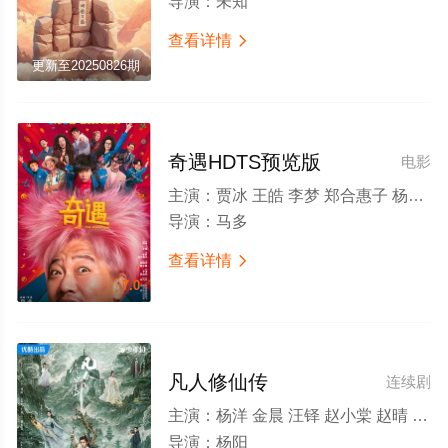
导演：
未知
查看详情

更新至20250826期
奇遇HDTS预览版
电影
主演：
贾冰 王皓 李梦 郑合惠子 杨皓宇 翟子路 于洋 费启鸣 李乃文 马旭东 邓帅 李治良 冯满 郝瀚 李飞 小沈阳 徐浩伦 谭湘文 唐香玉
导演：
马多
查看详情

7.0
凡人修仙传
连续剧
主演：
杨洋 金晨 汪铎 赵小棠 赵晴 金佳悦 荣梓希 张婉儿 胡宇轩 张翔 娜一 陈震 施予斐 李圣佳 梁咏妮 刘珂君 李熹子 廖语辰 严丰 陈柏融 常荻 刘天宝 喻亢 王海祥 祖卡尔 曹明华 李越 丁桥 刘頔 曹赞 孙一鸣 柳仕炎 郭馨钰 张怀公 柳岩 李乃文 金士杰 贾冰 颖儿 吴樾 曹骏 管云鹏 颜丹晨 张海宇 曲高位 王冠 宿宇杰 徐海乔 张耀 张晓晨 车保罗 宗峰岩 王同辉 尹铸胜 刘亚津 李明 穆宁 罗光旭 杜奕衡 朱辉
导演：
杨阳