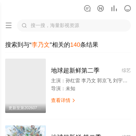






搜索到与“
李乃文
”相关的
140
条结果
地球超新鲜第二季
综艺
主演：
孙红雷 李乃文 郭京飞 刘宇宁 龚俊 陈星旭 王玉雯 林一
导演：
未知
查看详情

更新至第20260715期