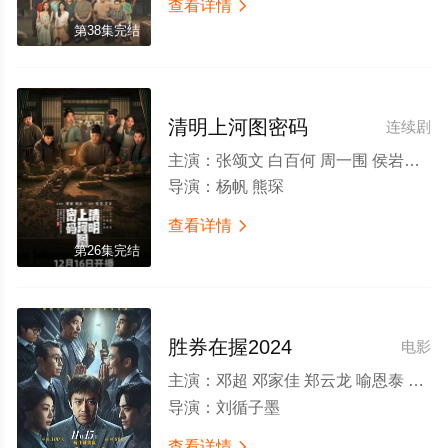
查看详情

第38集完结
清明上河图密码
连续剧
主演：
张颂文 白百何 周一围 侯岩松 张耀 夏梦 林家川 是安 郝富申 郝汉 李乃文 海一天 张馨予 姜珮瑶 尤靖茹 程茉 王沛禄 张天阳 莫小奇 宋楚炎 林鹏 陆妍淇 汪铎 任运杰 李逸男
导演：
杨帆 熊琛
查看详情

第26集完结
胜券在握2024
电影
主演：
邓超 邓家佳 郑云龙 喻恩泰 张本煜 柯达 李乃文 杨皓宇 宁理 陈明昊 白客 佟晨洁 小爱 李晓川 卜钰 张一杰 曲哲明 曲高位 刘循子墨
导演：
刘循子墨
查看详情
