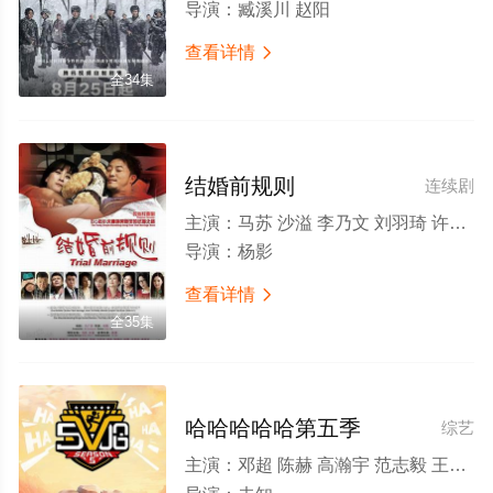
导演：
臧溪川 赵阳
查看详情

全34集
结婚前规则
连续剧
主演：
马苏 沙溢 李乃文 刘羽琦 许娣 马书良 杨青 王昱淇 林家川 殷桃 王博谷 许歌 李龙君 姜邵文
导演：
杨影
查看详情

全35集
哈哈哈哈哈第五季
综艺
主演：
邓超 陈赫 高瀚宇 范志毅 王勉 敖瑞鹏 任重 陈小春 张智霖 李乃文 江奇霖