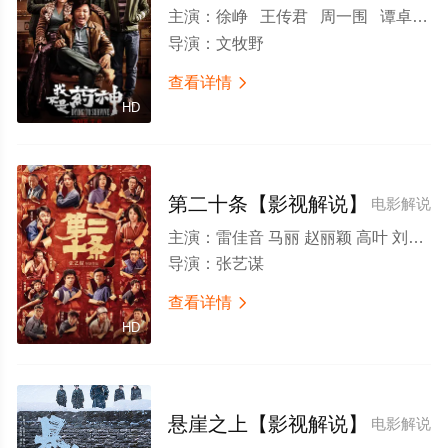
主演：
徐峥 王传君 周一围 谭卓 章宇 杨新鸣 王佳佳 王砚辉 贾弘逍 龚蓓苾 宁浩 李乃文 岳小军 苇青 富冠铭 巴拉特·巴蒂 喜利图 张海艳 朱耕佑
导演：
文牧野
查看详情

HD
第二十条【影视解说】
电影解说
主演：
雷佳音 马丽 赵丽颖 高叶 刘耀文 王骁 陈明昊 潘斌龙 张译 范伟 于和伟 许亚军 李乃文 蒋奇明 阿如那 杨皓宇 许静雅 乔杉 蒋诗萌 王沛禄 丁勇岱 刘奕铁 陈宣菲 史彭元 李晓川 杨一威 许文赫 宋木子 多习 飞凡 蒋鹏宇 王乃训 陈永胜 张壹男 黄炎 宋家腾 林博洋 张磊 李鲲
导演：
张艺谋
查看详情

HD
悬崖之上【影视解说】
电影解说