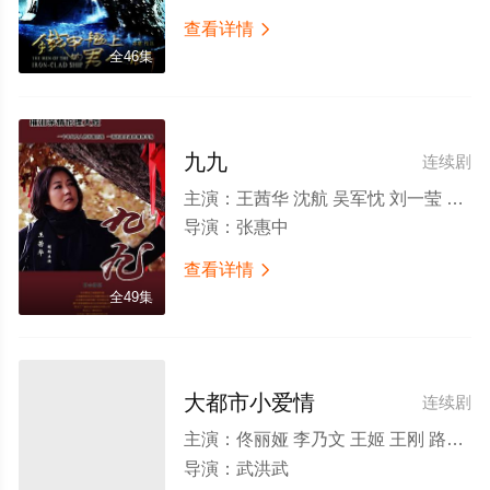
查看详情

全46集
九九
连续剧
主演：
王茜华 沈航 吴军忱 刘一莹 李乃文 赵玲琪 李大强 王红梅
导演：
张惠中
查看详情

全49集
大都市小爱情
连续剧
主演：
佟丽娅 李乃文 王姬 王刚 路晨 文梦洋 万美汐 张檬 连凯 李纯 任伟 魏智 雷诺儿 张大礼
导演：
武洪武