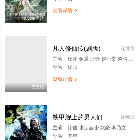
查看详情

第30集完结
凡人修仙传(剧版)
连续剧
主演：
杨洋 金晨 汪铎 赵小棠 赵晴 金佳悦 荣梓希 张婉儿 胡宇轩 张翔 娜一 陈震 施予斐 李圣佳 梁咏妮 刘珂君 李熹子 廖语辰 严丰 陈柏融 常荻 刘天宝 喻亢 王海祥 祖卡尔 曹明华 李越 丁桥 刘頔 曹赞 孙一鸣 柳仕炎 郭馨钰 张怀公 柳岩 李乃文 金士杰 贾冰 颖儿 吴樾 曹骏 管云鹏 颜丹晨 张海宇 曲高位 王冠 宿宇杰 徐海乔 张耀 张晓晨 车保罗 宗峰岩 王同辉 尹铸胜 刘亚津 李明 穆宁 罗光旭 杜奕衡 朱辉
导演：
杨阳
查看详情

已完结
铁甲舰上的男人们
连续剧
主演：
徐佳 张定涵 赵龙豪 李乃文 木幡龙 何杜娟 丁宁 施京明 吕颂贤 李子雄 岳旸
导演：
齐星