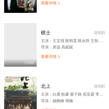
查看详情

全34集
棋士
连续剧
主演：
王宝强 陈明昊 陈永胜 王智 李乃文 李梦 邢佳栋 李易祥 吴天琪 李若天 刘禹泽 陈卫 张宁浩 董向荣 赵毅 鲍振江
导演：
房远 高妮妮
查看详情

已完结
北上
连续剧
主演：
白鹿 欧豪 翟子路 高至霆 李宛妲 刘恒甫 胡军 李乃文 岳旸 齐欢 刘威葳 童蕾 涂凌 刘敏 朱铁 褚栓忠 王学圻 萨日娜
导演：
姚晓峰 周楠