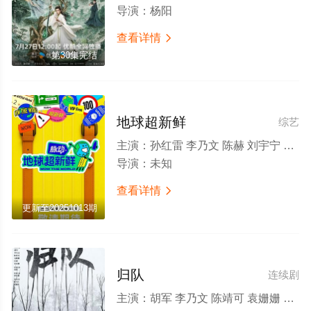
导演：
杨阳
查看详情

第30集完结
地球超新鲜
综艺
主演：
孙红雷 李乃文 陈赫 刘宇宁 龚俊 陈星旭 王玉雯 欧阳娣娣
导演：
未知
查看详情

更新至20251013期
归队
连续剧
主演：
胡军 李乃文 陈靖可 袁姗姗 任彬 宋家腾 蒋欣 林永健 倪大红 刘佩琦 艾丽娅