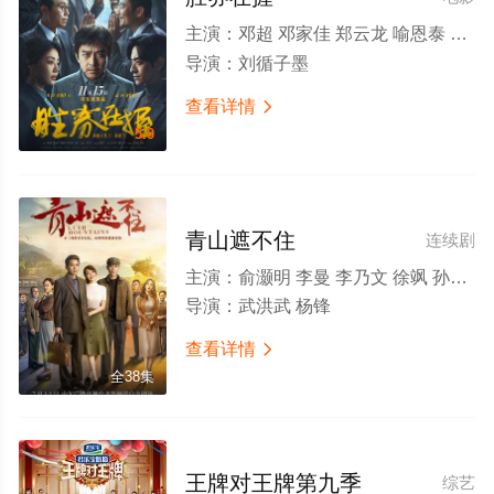
主演：
邓超 邓家佳 郑云龙 喻恩泰 张本煜 柯达 李乃文 杨皓宇 宁理 陈明昊 白客 佟晨洁 小爱 李晓川 卜钰 张一杰 曲哲明 曲高位 刘循子墨
导演：
刘循子墨
查看详情

5.0
青山遮不住
连续剧
主演：
俞灏明 李曼 李乃文 徐飒 孙骁骁 任东霖 潘阳 陈嘉男 王铮 和树标 张宇彤 孙筱钧 郭凯敏 杜志国 赵飞燕 王岗 金顺子
导演：
武洪武 杨锋
查看详情

全38集
王牌对王牌第九季
综艺