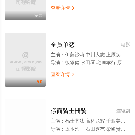
查看详情

完结
全员单恋
电影
主演：
伊藤沙莉 中川大志 上原实矩 森绘梨佳 樱田通 广濑爱丽丝 斋藤工 知英 佐津川爱美 寺田拓哉 新川优爱 志尊淳 千眼美子 千叶雄大 桥本爱实 横滨流星 加藤雅也
导演：
饭塚健 永田琴 宅间孝行 原桂之介 藤井道人
查看详情

5.0
假面骑士卌骑
连续剧
主演：
福士苍汰 高桥龙辉 千眼美子 坂田梨香子 富森贾斯汀 志保 土屋紫苑 虎南有香 田中卓志 鹤见辰吾 吉泽亮
导演：
坂本浩一 石田秀范 柴崎贵行 诸田敏 田崎龙太