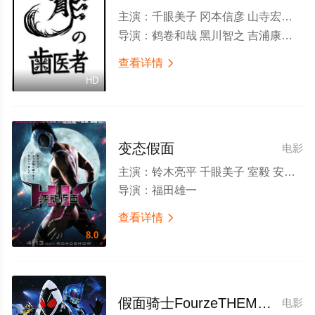
主演：
千眼美子 冈本信彦 山寺宏一 林原惠美 松尾铃木 名冢佳织 高木涉 樱井孝宏 津田健次郎
导演：
鹤卷和哉 黑川智之 吉浦康裕 谷田部透湖 鬼冢大辅 吉崎响
查看详情

HD
变态假面
电影
主演：
铃木亮平 千眼美子 室毅 安田显 佐藤二朗 池田成志 塚本高史 冈田义德 大东骏介 片濑那奈
导演：
福田雄一
查看详情

8.0
假面骑士FourzeTHEMOVIE大家一起宇宙来啦!
电影