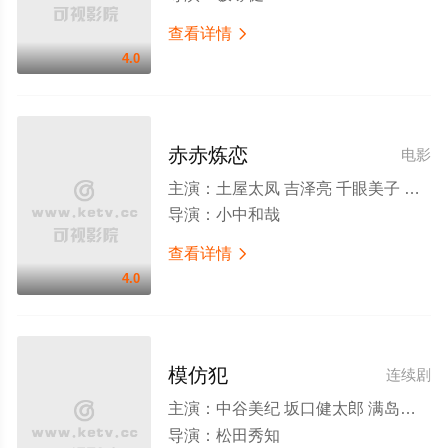
查看详情

4.0
赤赤炼恋
电影
主演：
土屋太凤 吉泽亮 千眼美子 吉田羊 大杉涟 有森也实
导演：
小中和哉
查看详情

4.0
模仿犯
连续剧
主演：
中谷美纪 坂口健太郎 满岛真之介 山本裕典 千眼美子 滨田龙臣 久保田纱友 杉本哲太 国广富之 真岛秀和 笠原秀幸 真飞圣 丘光子 山中崇 森本治行 石田妮可 温水洋一 藤田朋子 有森也实 渡边一计 益冈彻 吉田钢太郎 室井滋 高畑淳子 岸部一德 桥爪功
导演：
松田秀知