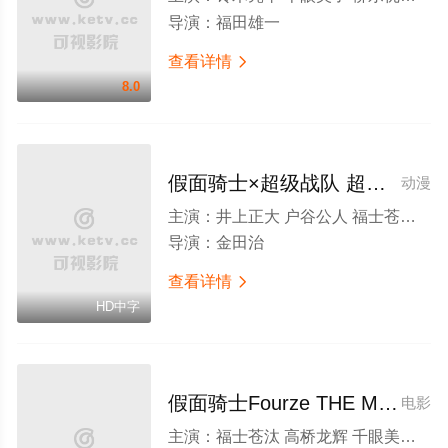
导演：
福田雄一
查看详情

8.0
假面骑士×超级战队 超级英雄大战
动漫
主演：
井上正大 户谷公人 福士苍汰 高桥龙辉 千眼美子 吉泽亮 坂田梨香子 富森贾斯汀 志保 土屋紫苑 渡部秀 高田里穗 奥田达士 秋山莉奈 石丸谦二郎 小泽亮太 山田裕贵 市道真央 清水一希 小池唯 池田纯矢 铃木胜大 马场良马 小宫有纱
导演：
金田治
查看详情

HD中字
假面骑士Fourze THE MOVIE 大家一起宇宙来啦!
电影
主演：
福士苍汰 高桥龙辉 千眼美子 吉泽亮 坂田梨香子