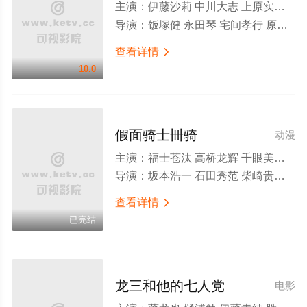
主演：
伊藤沙莉 中川大志 上原实矩 森绘梨佳 樱田通 广濑爱丽丝 斋藤工 知英 佐津川爱美 寺田拓哉 新川优爱 志尊淳 千眼美子 千叶雄大 桥本爱实 横滨流星 加藤雅也
导演：
饭塚健 永田琴 宅间孝行 原桂之介 藤井道人
查看详情

10.0
假面骑士卌骑
动漫
主演：
福士苍汰 高桥龙辉 千眼美子 坂田梨香子 富森贾斯汀 志保 土屋紫苑 虎南有香 田中卓志 鹤见辰吾 吉泽亮
导演：
坂本浩一 石田秀范 柴崎贵行 诸田敏 田崎龙太
查看详情

已完结
龙三和他的七人党
电影