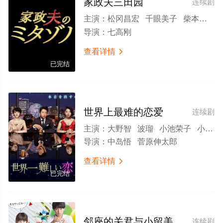
家政夫三田园
连续剧
主演：
松冈昌宏 千眼美子 柴本幸 堀田茜 余贵美子 板尾创路
导演：
七高刚
查看详情

已完结
世界上最难的恋爱
连续剧
主演：
大野智 波瑠 小池荣子 小泷望 千眼美子 上岛龙兵 鹫尾真知子 渡边哲 杉本哲太 丸山智己 三宅弘城 北村一辉 宇梶刚士 小堺一机 美保纯
导演：
中岛悟 菅原伸太郎
查看详情

已完结
邻座的关君与小留美的现象
连续剧