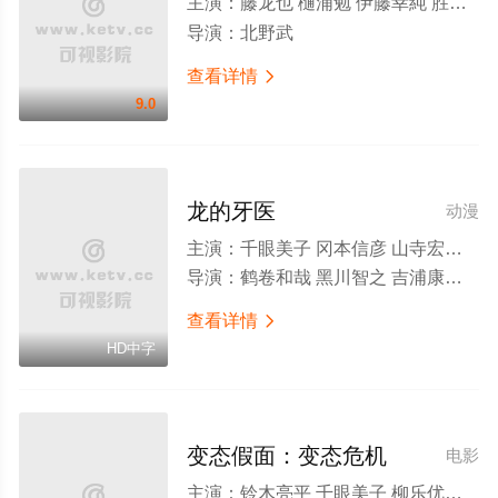
主演：
藤龙也 樋浦勉 伊藤幸純 胜村政信 川野直辉 北野武 近藤正臣 万田久子 中尾彬 小野寺昭 千眼美子 下条阿童木 品川彻 安田显 吉泽健
导演：
北野武
查看详情

9.0
龙的牙医
动漫
主演：
千眼美子 冈本信彦 山寺宏一 林原惠美 松尾铃木 名冢佳织 高木涉 樱井孝宏 津田健次郎
导演：
鹤卷和哉 黑川智之 吉浦康裕 谷田部透湖 鬼冢大辅 吉崎响
查看详情

HD中字
变态假面：变态危机
电影
主演：
铃木亮平 千眼美子 柳乐优弥 室毅 水崎绫女 皆川猿时 新井浩文 矢部享佑 胜矢 足立理 上地春奈 佐藤仁美 片濑那奈 池田成志 安田显