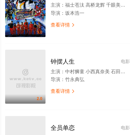
主演：
福士苍汰 高桥龙辉 千眼美子 吉泽亮 坂田梨香子
导演：
坂本浩一
查看详情

9.0
钟摆人生
电影
主演：
中村狮童 小西真奈美 石田卓也 千眼美子 板尾创路 笛木优子 松井珠理奈 武田铁矢 铃木亮平 中尾明庆 研ナオコ 小松政夫 ダイアモンド☆ユカイ 武井壮 黒田アーサー 中野公美子 サヘル・ローズ ニコラス・ペタス
导演：
竹永典弘
查看详情

2.0
全员单恋
电影