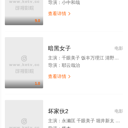
导演：
小中和哉
查看详情

9.0
暗黑女子
电影
主演：
千眼美子 饭丰万理江 清野菜名 玉城蒂娜 小岛梨里杏 平祐奈 升毅 千叶雄大
导演：
耶云哉治
查看详情

1.0
坏家伙2
电影
主演：
永濑匡 千眼美子 堀井新太 成田瑛基 荒井敦史 大江健次 Kaito 小久保寿人 中西晶 吉村界人 石田卓也 菅田俊 伊藤洋三郎 木村佑一 佐藤二朗 平田满 南果步