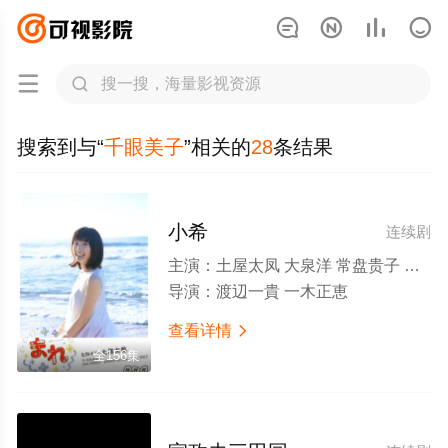






搜索到与“
千眼美子
”相关的
28
条结果
小希
连续剧
主演：
土屋太凤 大泉洋 常盘贵子 叶山奖之 田中泯 田中裕子 筱井英介 塚地武雅 石松葛兹 铃木砂羽 布施绘里 中川翔子 中村敦夫 板尾创路 山崎贤人 千眼美子 门胁麦 渡边大知 高畑裕太 小日向文世 凉 柳乐优弥 中村百合香 铃木拓 柊子 孫成順
导演：
渡辺一貴 一木正恵
查看详情

全156集