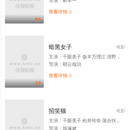
导演：
桥本一
查看详情

6.0
暗黑女子
电影
主演：
千眼美子 饭丰万理江 清野菜名 玉城蒂娜 小岛梨里杏 平祐奈 升毅 千叶雄大
导演：
耶云哉治
查看详情

2.0
招笑猫
电影
主演：
千眼美子 松井玲奈 落合扶树 荒井敦史 滨野谦太 前野朋哉 稻叶友 那須晃行 中西茂樹 犬飼直紀 森田想 诹访太朗 岩井堂聖子 岛田久作
导演：
饭塚健