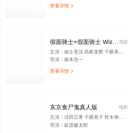
查看详情

48集全
假面骑士×假面骑士 Wizard Fourze MOVIE大战 Ultimatum
电影
主演：
福士苍汰 高桥龙辉 千眼美子 吉泽亮 真野惠里菜 白石隼也 奥仲麻琴 户塚纯贵 高山侑子 小仓久宽
导演：
坂本浩一
查看详情

10.0
东京食尸鬼真人版
电影
主演：
洼田正孝 千眼美子 铃木伸之 苍井优 大泉洋 佐佐木希 村井国夫 滨野谦太 柳俊太郎 樱田日和 相田翔子
导演：
萩原健太郎