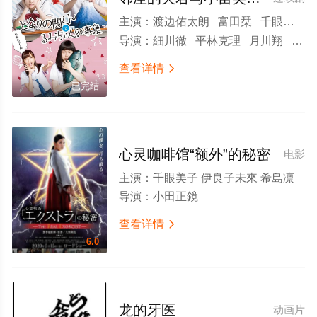
主演：
渡边佑太朗 富田栞 千眼美子 真山りか 山地真理 篠原理沙 真野惠里菜 岸井雪乃 伊藤修子 山崎银之丞 碓井将大 矢本悠马 伊藤沙莉 前野朋哉 查德·穆莱恩 池谷伸枝 永野宗典 利重刚 吉田ウーロン太 長谷川忍 深水元基 大西礼芳 江夏诗织
导演：
細川徹 平林克理 月川翔 深迫康之
查看详情

已完结
心灵咖啡馆“额外”的秘密
电影
主演：
千眼美子 伊良子未來 希島凛
导演：
小田正鏡
查看详情

6.0
龙的牙医
动画片