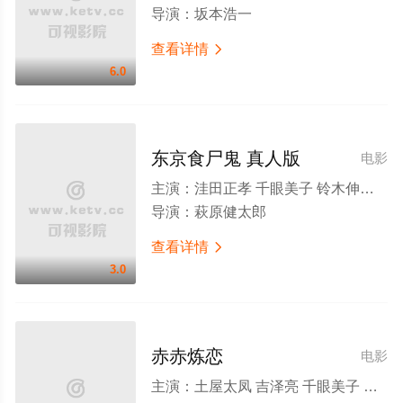
导演：
坂本浩一
查看详情

6.0
东京食尸鬼 真人版
电影
主演：
洼田正孝 千眼美子 铃木伸之 苍井优 大泉洋
导演：
萩原健太郎
查看详情

3.0
赤赤炼恋
电影
主演：
土屋太凤 吉泽亮 千眼美子 吉田羊 大杉涟 有森也实