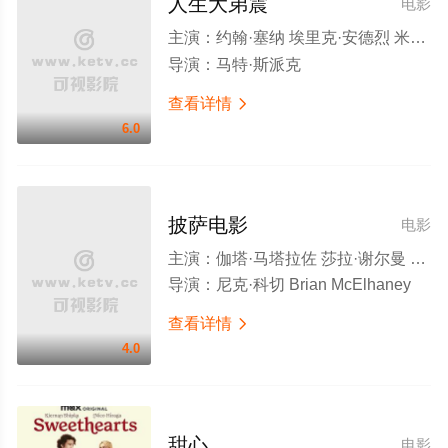
人生大弟震
电影
主演：
约翰·塞纳 埃里克·安德烈 米歇尔·莫纳汉 克里斯托弗·米洛尼 艾戈·乌迪姆 索菲娅·邦内尔 派雷特·邦奇 凯莱布·希伦 雪莉·可拉 本·阿勒斯 布莱斯·吉扎尔 克里斯蒂娜·卡蒂奇斯 布雷特·阿扎尔 斯蒂芬·辛格 丹妮·迪特
导演：
马特·斯派克
查看详情

6.0
披萨电影
电影
主演：
伽塔·马塔拉佐 莎拉·谢尔曼 露露·威尔逊 肖恩·吉布朗尼 马库斯·斯克里布纳 凯莱布·希伦 佩顿·伊丽莎白·李 小克里斯·施密特 杰克·马丁 Shiv Pai Adam Herschman 瑞安·米乔 Aidan Micho Lucas Zelnick Luke Burke Chelsea Matkins Tommy Armstrong Lydia Hynes Hyde Healy Miguel-Andres Garcia
导演：
尼克·科切 Brian McElhaney
查看详情

4.0
甜心
电影