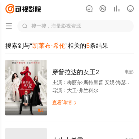






搜索到与“
凯莱布·希伦
”相关的
5
条结果
穿普拉达的女王2
电影
主演：
梅丽尔·斯特里普 安妮·海瑟薇 艾米莉·布朗特 斯坦利·图齐 贾斯汀·塞洛克斯 西蒙娜·阿什利 肯尼思·布拉纳 刘玉玲 翠茜·索姆斯 凯莱布·希伦 B·J·诺瓦克 蒂波·费德曼 沈雨田 帕特里克·布拉莫尔 蕾切尔·布鲁姆 Lady Gaga 宝琳·查拉梅
导演：
大卫·弗兰科尔
查看详情

8.0