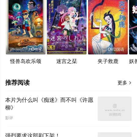
HD中字
正片
DVD国语
怪兽岛欢乐颂
迷宫之栞
夹子救鹿
推荐阅读
更多

本片为什么叫《痴迷》而不叫《许愿
柳》
影评
强烈要求这部剧下架！