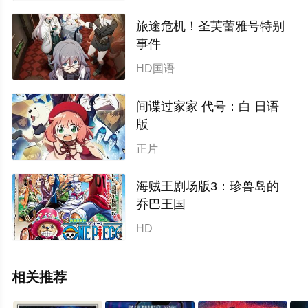
旅途危机！圣芙蕾雅号特别
事件
类型：动画 / 年份：2024
HD国语
间谍过家家 代号：白 日语
版
类型：喜剧,动画,动画片,动漫
正片
电影 / 年份：2023
海贼王剧场版3：珍兽岛的
乔巴王国
类型：动画,冒险,奇幻,动作,喜
HD
剧 / 年份：2002
相关推荐