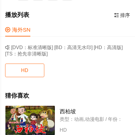
播放列表

排序

海外SN

[DVD：标准清晰版] [BD：高清无水印] [HD：高清版]
[TS：抢先非清晰版]
HD
猜你喜欢
西柏坡
类型：动画,动漫电影 / 年份：
2011
HD