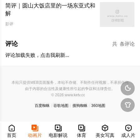
简评｜圆山大饭店里的一场东亚式和
解
影评
评论
共
条评论
评论加载失败，点击我刷新...
本站只提供WEB页面服务，本站不存储、不制作任何视频，不承担任何

由于内容的合法性及健康性所引起的争议和法律责任。
© 2026 www.ketv.cc

百度蜘蛛
谷歌地图
搜狗蜘蛛
360地图






首页
动画片
电影解说
体育
美女写真
成人片