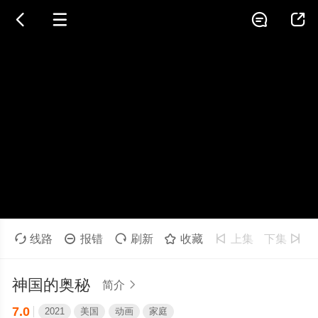





线路

报错

刷新

收藏

上集
下集

神国的奥秘
简介

7.0
2021
美国
动画
家庭