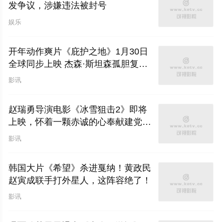
发争议，涉嫌违法被封号
娱乐
开年动作爽片《庇护之地》1月30日
全球同步上映 杰森·斯坦森孤胆复仇
绝境求生
影讯
赵瑞勇导演电影《冰雪狙击2》即将
上映，怀着一颗赤诚的心奉献建党事
业
影讯
韩国大片《希望》杀进戛纳！黄政民
赵寅成联手打外星人，这阵容绝了！
影讯