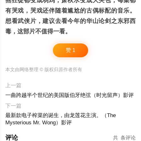
燕狂徒都变成弱鸡，萧秋水变成大哭包，每集都
有哭戏，哭戏还伴随着尴尬的古偶标配的音乐。
想看武侠片，建议去看今年的华山论剑之东邪西
毒，这部片不值得一看。
赞
1
本文由网络整理 © 版权归原作者所有
上一篇
一曲跨越半个世纪的美国版伯牙绝弦（时光留声）影评
下一篇
最新款电子榨菜的诞生，由龙莲花主演。（The
Mysterious Mr. Wong）影评
评论
共
条评论