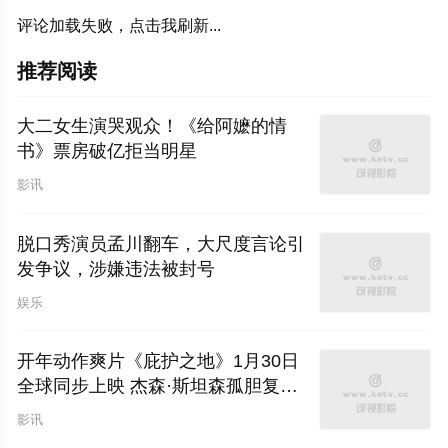
评论加载失败，点击我刷新...
推荐阅读
大二女生演哭观众！《给阿嬷的情
书》票房破亿拒当明星
影讯
脱口秀演员孟川翻车，大尺度言论引
发争议，涉嫌违法被封号
娱乐
开年动作爽片《庇护之地》1月30日
全球同步上映 杰森·斯坦森孤胆复仇
绝境求生
影讯