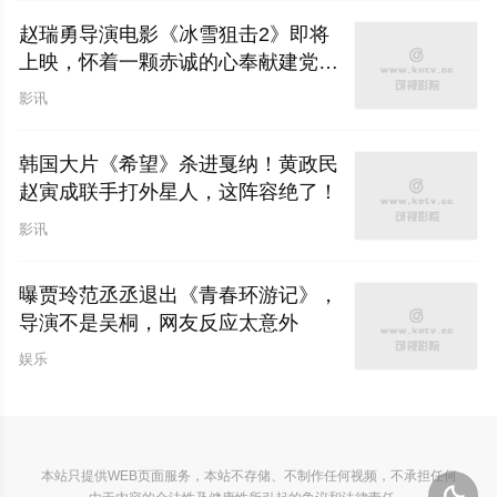
赵瑞勇导演电影《冰雪狙击2》即将
上映，怀着一颗赤诚的心奉献建党事
业
影讯
韩国大片《希望》杀进戛纳！黄政民
赵寅成联手打外星人，这阵容绝了！
影讯
曝贾玲范丞丞退出《青春环游记》，
导演不是吴桐，网友反应太意外
娱乐
本站只提供WEB页面服务，本站不存储、不制作任何视频，不承担任何
