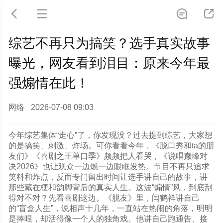




综艺不再只为搞笑？选手真实故事
曝光，网友看到泪目：原来今年最
强煽情在此！
网络
2026-07-08 09:03
今年综艺集体“走心”了，你发现没？过去提到综艺，大家想
的是搞笑、刺激、炸场。可你看看今年，《脱口秀和ta的朋
友们》《喜剧之王单口季》频频把人看哭，《说唱巅峰对
决2026》也让观众一边燃一边眼眶发热。节目不再只追求
笑料和炸点，反而专门留出时间让选手讲自己的故事，讲
那些藏在梗和韵脚背后的真实人生。这波“煽情”风，到底刮
得对不对？先看喜剧这边。《脱友》里，闫鹤祥讲自己
的“盲盒人生”，说相声十几年，一直站在热闹的角落，明明
是捧哏，却活得像一个人的独角戏。他讲自己跑通告、接